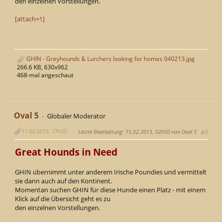
den einzelnen Vorstellungen.
[attach=1]
GHIN - Greyhounds & Lurchers looking for homes 040213.jpg
266.6 KB, 630x962
468-mal angeschaut
Oval 5
Globaler Moderator
11.02.2013, 17h35
Letzte Bearbeitung
: 15.02.2013, 02h50 von Oval 5
#7
Great Hounds in Need
GHIN übernimmt unter anderem Irische Poundies und vermittelt
sie dann auch auf den Kontinent.
Momentan suchen GHIN für diese Hunde einen Platz - mit einem
Klick auf die Übersicht geht es zu
den einzelnen Vorstellungen.