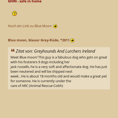
GHIN - safe in home
Noch ein Link zu Blue Moon
Blue moon, blauer Grey-Rüde, *2011
Zitat von: Greyhounds And Lurchers Ireland
Meet Blue moon! This guy is a fabulous dog who gets on great
with his fosterers 9 dogs including her
jack russells, he is a very soft and affectionate dog. He has just
been neutered and will be chipped next
week , He is about 18 months old and would make a great pet
for someone. He is currently under the
care of ARC (Animal Rescue Cobh)