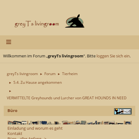
Willkommen im Forum „
greyTs livingroom
“. Bitte
loggen Sie sich ein
.
greyTs livingroom
Forum
Tierheim
►
►
5.4. Zu Hause angekommen
►
►
VERMITTELTE Greyhounds und Lurcher von GREAT HOUNDS IN NEED
Büro
Einladung und worum es geht
Kontakt
Büro - aller Anfang...>