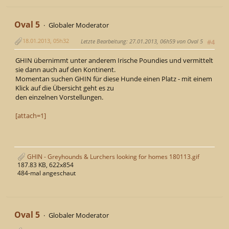
Oval 5
Globaler Moderator
18.01.2013, 05h32
Letzte Bearbeitung
: 27.01.2013, 06h59 von Oval 5
#4
GHIN übernimmt unter anderem Irische Poundies und vermittelt
sie dann auch auf den Kontinent.
Momentan suchen GHIN für diese Hunde einen Platz - mit einem
Klick auf die Übersicht geht es zu
den einzelnen Vorstellungen.
[attach=1]
GHIN - Greyhounds & Lurchers looking for homes 180113.gif
187.83 KB, 622x854
484-mal angeschaut
Oval 5
Globaler Moderator