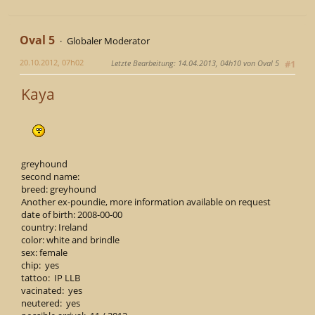
Oval 5
Globaler Moderator
20.10.2012, 07h02
Letzte Bearbeitung
: 14.04.2013, 04h10 von Oval 5
#1
Kaya
greyhound
second name:
breed: greyhound
Another ex-poundie, more information available on request
date of birth: 2008-00-00
country: Ireland
color: white and brindle
sex: female
chip: yes
tattoo: IP LLB
vacinated: yes
neutered: yes