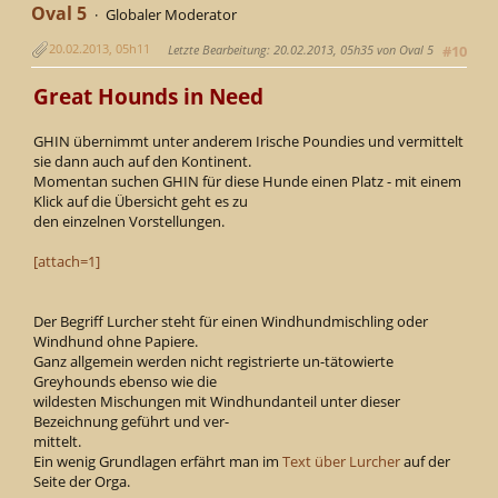
Oval 5
Globaler Moderator
20.02.2013, 05h11
Letzte Bearbeitung
: 20.02.2013, 05h35 von Oval 5
#10
Great Hounds in Need
GHIN übernimmt unter anderem Irische Poundies und vermittelt
sie dann auch auf den Kontinent.
Momentan suchen GHIN für diese Hunde einen Platz - mit einem
Klick auf die Übersicht geht es zu
den einzelnen Vorstellungen.
[attach=1]
Der Begriff Lurcher steht für einen Windhundmischling oder
Windhund ohne Papiere.
Ganz allgemein werden nicht registrierte un-tätowierte
Greyhounds ebenso wie die
wildesten Mischungen mit Windhundanteil unter dieser
Bezeichnung geführt und ver-
mittelt.
Ein wenig Grundlagen erfährt man im
Text über Lurcher
auf der
Seite der Orga.