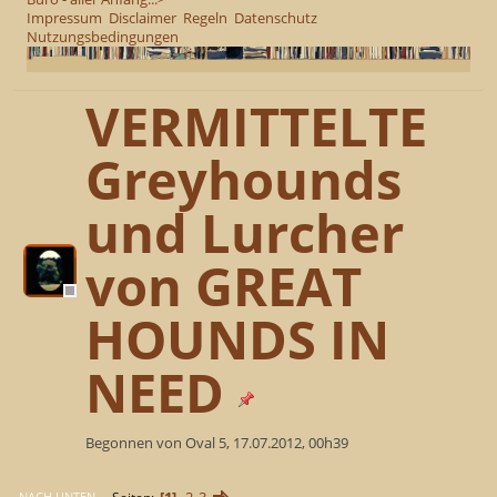
Impressum
Disclaimer
Regeln
Datenschutz
Nutzungsbedingungen
VERMITTELTE
Greyhounds
und Lurcher
von GREAT
HOUNDS IN
NEED
Begonnen von Oval 5, 17.07.2012, 00h39
1
2
3
NACH UNTEN