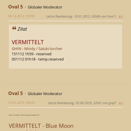
Oval 5
Globaler Moderator
08.12.2012, 01h55
Letzte Bearbeitung
: 18.01.2013, 02h06 von Oval 5
#2
Zitat
VERMITTELT
GHIN - Mindy / Saluki-lurcher
151112 1h59 - reserved
051112 01h18 - temp.reserved
Oval 5
Globaler Moderator
14.01.2013, 03h23
Letzte Bearbeitung
: 05.06.2018, 22h01 von greyT
#3
GHIN - OUT and SAFE - Blue moon, blauer Grey-Rüde, *2011
VERMITTELT - Blue Moon