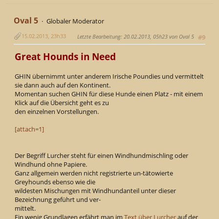
Oval 5
Globaler Moderator
15.02.2013, 23h33
Letzte Bearbeitung
: 20.02.2013, 05h23 von Oval 5
#9
Great Hounds in Need
GHIN übernimmt unter anderem Irische Poundies und vermittelt
sie dann auch auf den Kontinent.
Momentan suchen GHIN für diese Hunde einen Platz - mit einem
Klick auf die Übersicht geht es zu
den einzelnen Vorstellungen.
[attach=1]
Der Begriff Lurcher steht für einen Windhundmischling oder
Windhund ohne Papiere.
Ganz allgemein werden nicht registrierte un-tätowierte
Greyhounds ebenso wie die
wildesten Mischungen mit Windhundanteil unter dieser
Bezeichnung geführt und ver-
mittelt.
Ein wenig Grundlagen erfährt man im
Text über Lurcher
auf der