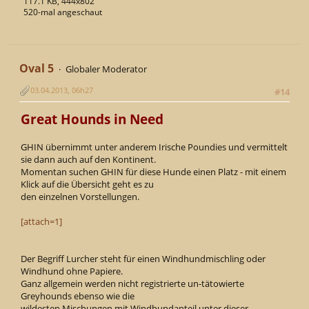
117.1 KB, 444x802
520-mal angeschaut
Oval 5
Globaler Moderator
03.04.2013, 06h27
#14
Great Hounds in Need
GHIN übernimmt unter anderem Irische Poundies und vermittelt
sie dann auch auf den Kontinent.
Momentan suchen GHIN für diese Hunde einen Platz - mit einem
Klick auf die Übersicht geht es zu
den einzelnen Vorstellungen.
[attach=1]
Der Begriff Lurcher steht für einen Windhundmischling oder
Windhund ohne Papiere.
Ganz allgemein werden nicht registrierte un-tätowierte
Greyhounds ebenso wie die
wildesten Mischungen mit Windhundanteil unter dieser