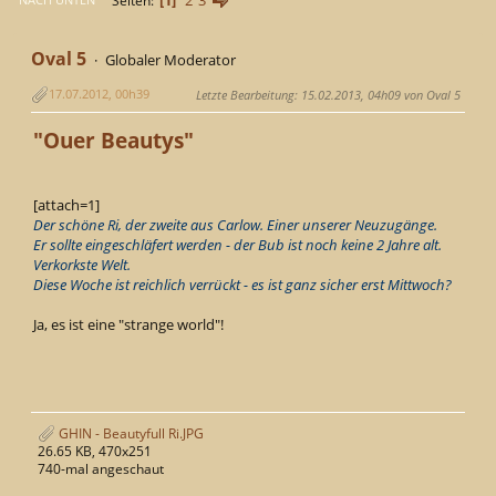
Seiten
Oval 5
Globaler Moderator
17.07.2012, 00h39
Letzte Bearbeitung
: 15.02.2013, 04h09 von Oval 5
"Ouer Beautys"
[attach=1]
Der schöne Ri, der zweite aus Carlow. Einer unserer Neuzugänge.
Er sollte eingeschläfert werden - der Bub ist noch keine 2 Jahre alt.
Verkorkste Welt.
Diese Woche ist reichlich verrückt - es ist ganz sicher erst Mittwoch?
Ja, es ist eine "strange world"!
GHIN - Beautyfull Ri.JPG
26.65 KB, 470x251
740-mal angeschaut