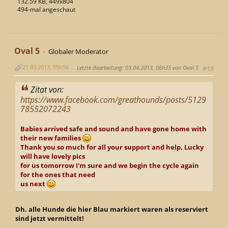
132.59 KB, 449x804
494-mal angeschaut
Oval 5
Globaler Moderator
21.03.2013, 05h56
Letzte Bearbeitung
: 03.04.2013, 06h35 von Oval 5
#13
Zitat von:
https://www.facebook.com/greathounds/posts/5129
78552072243
Babies arrived safe and sound and have gone home with
their new families
Thank you so much for all your support and help, Lucky
will have lovely pics
for us tomorrow I'm sure and we begin the cycle again
for the ones that need
us next
Dh. alle Hunde die hier Blau markiert waren als reserviert
sind jetzt vermittelt!