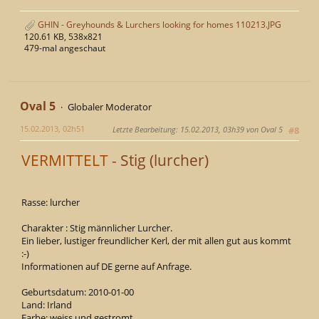
GHIN - Greyhounds & Lurchers looking for homes 110213.JPG
120.61 KB, 538x821
479-mal angeschaut
Oval 5
Globaler Moderator
15.02.2013, 02h51
Letzte Bearbeitung
: 15.02.2013, 03h39 von Oval 5
#8
VERMITTELT -
Stig (lurcher)
Rasse: lurcher
Charakter : Stig männlicher Lurcher.
Ein lieber, lustiger freundlicher Kerl, der mit allen gut aus kommt
:-)
Informationen auf DE gerne auf Anfrage.
Geburtsdatum: 2010-01-00
Land: Irland
Farbe: weiss und gestromt