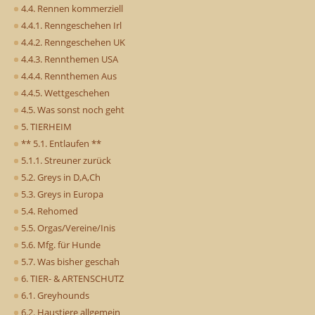
4.4. Rennen kommerziell
4.4.1. Renngeschehen Irl
4.4.2. Renngeschehen UK
4.4.3. Rennthemen USA
4.4.4. Rennthemen Aus
4.4.5. Wettgeschehen
4.5. Was sonst noch geht
5. TIERHEIM
** 5.1. Entlaufen **
5.1.1. Streuner zurück
5.2. Greys in D,A,Ch
5.3. Greys in Europa
5.4. Rehomed
5.5. Orgas/Vereine/Inis
5.6. Mfg. für Hunde
5.7. Was bisher geschah
6. TIER- & ARTENSCHUTZ
6.1. Greyhounds
6.2. Haustiere allgemein