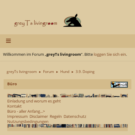
Willkommen im Forum „
greyTs livingroom
“. Bitte
loggen Sie sich ein
.
greyTs livingroom
Forum
Hund
3.9. Doping
►
►
►
Büro
Einladung und worum es geht
Kontakt
Büro - aller Anfang...>
Impressum
Disclaimer
Regeln
Datenschutz
Nutzungsbedingungen