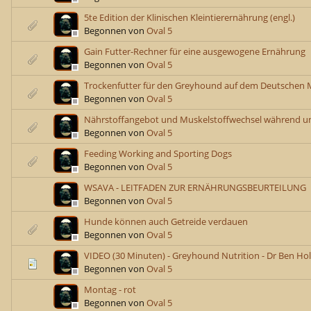
5te Edition der Klinischen Kleintierernährung (engl.)
Begonnen von
Oval 5
Gain Futter-Rechner für eine ausgewogene Ernährung
Begonnen von
Oval 5
Trockenfutter für den Greyhound auf dem Deutschen 
Begonnen von
Oval 5
Nährstoffangebot und Muskelstoffwechsel während u
Begonnen von
Oval 5
Feeding Working and Sporting Dogs
Begonnen von
Oval 5
WSAVA - LEITFADEN ZUR ERNÄHRUNGSBEURTEILUNG
Begonnen von
Oval 5
Hunde können auch Getreide verdauen
Begonnen von
Oval 5
VIDEO (30 Minuten) - Greyhound Nutrition - Dr Ben Ho
Begonnen von
Oval 5
Montag - rot
Begonnen von
Oval 5