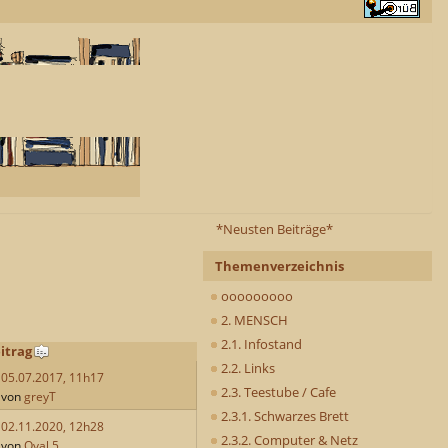
*Neusten Beiträge*
Themenverzeichnis
ooooooooo
2. MENSCH
2.1. Infostand
itrag
2.2. Links
05.07.2017, 11h17
2.3. Teestube / Cafe
von
greyT
2.3.1. Schwarzes Brett
02.11.2020, 12h28
2.3.2. Computer & Netz
von
Oval 5