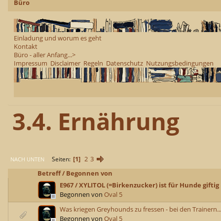
Büro
Einladung und worum es geht
Kontakt
Büro - aller Anfang...>
Impressum
Disclaimer
Regeln
Datenschutz
Nutzungsbedingungen
3.4. Ernährung
1
2
3
Seiten
NACH UNTEN
Betreff
/
Begonnen von
E967 / XYLITOL (=Birkenzucker) ist für Hunde giftig
Begonnen von
Oval 5
Was kriegen Greyhounds zu fressen - bei den Trainern..
Begonnen von
Oval 5