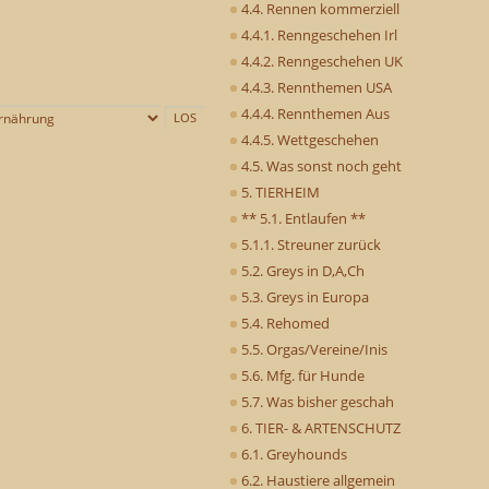
4.4. Rennen kommerziell
4.4.1. Renngeschehen Irl
4.4.2. Renngeschehen UK
4.4.3. Rennthemen USA
4.4.4. Rennthemen Aus
4.4.5. Wettgeschehen
4.5. Was sonst noch geht
5. TIERHEIM
** 5.1. Entlaufen **
5.1.1. Streuner zurück
5.2. Greys in D,A,Ch
5.3. Greys in Europa
5.4. Rehomed
5.5. Orgas/Vereine/Inis
5.6. Mfg. für Hunde
5.7. Was bisher geschah
6. TIER- & ARTENSCHUTZ
6.1. Greyhounds
6.2. Haustiere allgemein