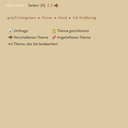
1
2
3
Seiten
NACH OBEN
greyTs livingroom
Forum
Hund
3.4. Ernährung
►
►
►
Umfrage
Thema geschlossen
Verschobenes Thema
Angeheftetes Thema
Thema, das Sie beobachten