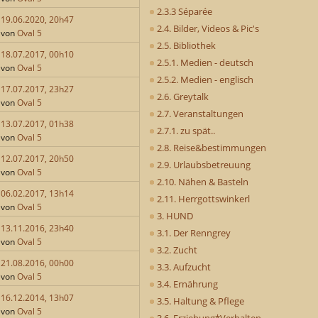
2.3.3 Séparée
19.06.2020, 20h47
2.4. Bilder, Videos & Pic's
von
Oval 5
2.5. Bibliothek
18.07.2017, 00h10
2.5.1. Medien - deutsch
von
Oval 5
2.5.2. Medien - englisch
17.07.2017, 23h27
2.6. Greytalk
von
Oval 5
2.7. Veranstaltungen
13.07.2017, 01h38
2.7.1. zu spät..
von
Oval 5
2.8. Reise&bestimmungen
12.07.2017, 20h50
2.9. Urlaubsbetreuung
von
Oval 5
2.10. Nähen & Basteln
06.02.2017, 13h14
2.11. Herrgottswinkerl
von
Oval 5
3. HUND
13.11.2016, 23h40
3.1. Der Renngrey
von
Oval 5
3.2. Zucht
21.08.2016, 00h00
3.3. Aufzucht
von
Oval 5
3.4. Ernährung
16.12.2014, 13h07
3.5. Haltung & Pflege
von
Oval 5
3.6. Erziehung*Verhalten