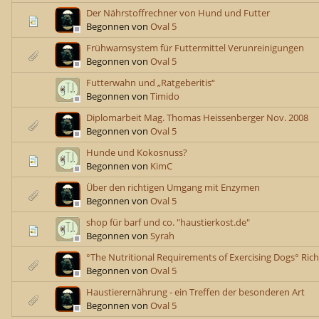
Der Nährstoffrechner von Hund und Futter
Begonnen von
Oval 5
Frühwarnsystem für Futtermittel Verunreinigungen
Begonnen von
Oval 5
Futterwahn und „Ratgeberitis“
Begonnen von
Timido
Diplomarbeit Mag. Thomas Heissenberger Nov. 2008
Begonnen von
Oval 5
Hunde und Kokosnuss?
Begonnen von
KimC
Über den richtigen Umgang mit Enzymen
Begonnen von
Oval 5
shop für barf und co. "haustierkost.de"
Begonnen von
Syrah
°The Nutritional Requirements of Exercising Dogs° Richa
Begonnen von
Oval 5
Haustierernährung - ein Treffen der besonderen Art
Begonnen von
Oval 5