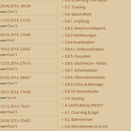
29.06.2014, 18h39
3.7. Training
von
Oval 5
3.8. Gesundheit
17.05.2014, 01h55
3.8.1. Impfung
von
Oval 5
3.8.2. Greyhoundsperre
06.05.2014, 21h46
3.8.3 Verletzungen
von
KimC
3.8.4 Krankheiten
3.8.4.1. Erbkrankheiten
16.03.2014, 22h42
von
Oval 5
3.8.5. Parasiten
3.8.6. Geschwüre - Krebs
12.03.2014, 07h13
von
Oval 5
3.8.7. Schulmedizin
3.8.8. Alternativmedizin
05.02.2014, 08h07
von
Oval 5
3.8.9. Chiro & Massage
3.8.10. Hexenküche
28.01.2014, 17h49
von
Syrah
3.9. Doping
4. LEISTUNG & PROFIT
12.12.2013, 15h21
von
Oval 5
4.1. Coursing & Jagd
4.2. Bahnrennen
26.08.2013, 05h02
4.3. Rennthemen D-A-CH
von
Oval 5