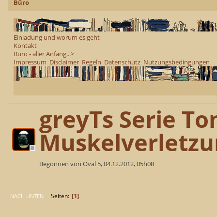
Büro
Einladung und worum es geht
Kontakt
Büro - aller Anfang...>
Impressum
Disclaimer
Regeln
Datenschutz
Nutzungsbedingungen
greyTs Serie To
Muskelverletz
Begonnen von Oval 5, 04.12.2012, 05h08
1
Seiten
NACH UNTEN