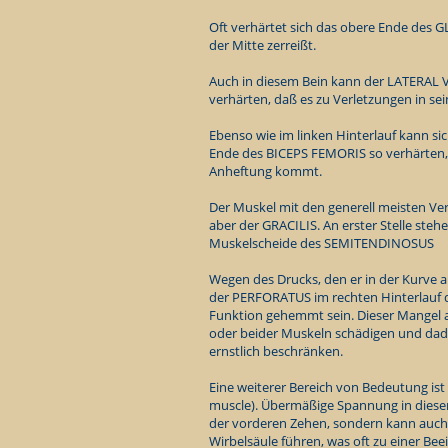
Oft verhärtet sich das obere Ende des 
der Mitte zerreißt.
Auch in diesem Bein kann der LATERAL VA
verhärten, daß es zu Verletzungen in 
Ebenso wie im linken Hinterlauf kann sic
Ende des BICEPS FEMORIS so verhärten, 
Anheftung kommt.
Der Muskel mit den generell meisten Ver
aber der GRACILIS. An erster Stelle ste
Muskelscheide des SEMITENDINOSUS
Wegen des Drucks, den er in der Kurve
der PERFORATUS im rechten Hinterlauf 
Funktion gehemmt sein. Dieser Mangel a
oder beider Muskeln schädigen und dad
ernstlich beschränken.
Eine weiterer Bereich von Bedeutung i
muscle). Übermäßige Spannung in diese
der vorderen Zehen, sondern kann auch 
Wirbelsäule führen, was oft zu einer Be