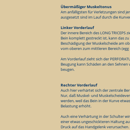
Übermäßiger Muskeltonus
Am anfälligsten für Verletzungen sind j
ausgesetzt sind im Lauf durch die Kurve
Linker Vorderlauf
Der innere Bereich des LONG TRICEPS 
Bein komplett gestreckt ist, kann das zu
Beschädigung der Muskelscheide am ob
vom oberen zum mittleren Bereich (egg 
Am Vorderlauf zieht sich der PERFORAT
Beugung kann Schäden an den Sehnen ve
beugen.
Rechter Vorderlauf
Auch hier verhärtet sich der zentrale B
Nur, daß Muskel- und Muskelscheidever
werden, weil das Bein in der Kurve etwas
Belastung erhöht.
Auch eine Verhärtung in der Schulter wi
einer etwas ungeschickteren Haltung au
Druck auf das Handgelenk verursachen.