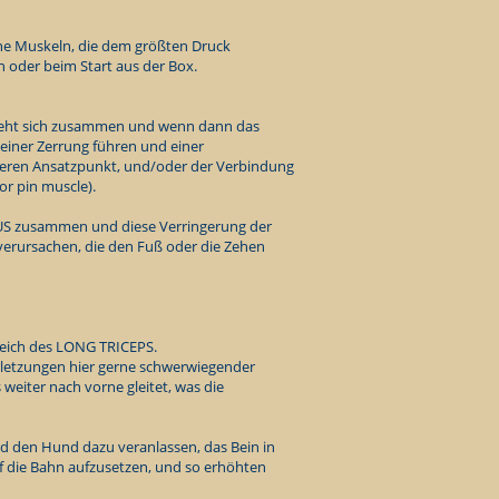
ene Muskeln, die dem größten Druck
n oder beim Start aus der Box.
zieht sich zusammen und wenn dann das
 einer Zerrung führen und einer
eren Ansatzpunkt, und/oder der Verbindung
or pin muscle).
US zusammen und diese Verringerung der
rursachen, die den Fuß oder die Zehen
ereich des LONG TRICEPS.
letzungen hier gerne schwerwiegender
 weiter nach vorne gleitet, was die
rd den Hund dazu veranlassen, das Bein in
f die Bahn aufzusetzen, und so erhöhten