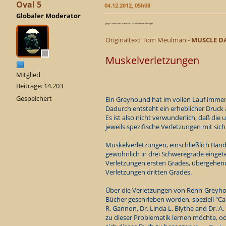
Oval 5
04.12.2012, 05h08
Globaler Moderator
greyTs Serie Tom Meulman - 17 - Muskelverletzungen
Originaltext Tom Meulman -
MUSCLE D
Muskelverletzungen
Mitglied
Beiträge: 14.203
Gespeichert
Ein Greyhound hat im vollen Lauf immer
Dadurch entsteht ein erheblicher Druck a
Es ist also nicht verwunderlich, daß die
jeweils spezifische Verletzungen mit sich
Muskelverletzungen, einschließlich Bä
gewöhnlich in drei Schweregrade eingete
Verletzungen ersten Grades, übergehend
Verletzungen dritten Grades.
Über die Verletzungen von Renn-Greyho
Bücher geschrieben worden, speziell
"Ca
R. Gannon, Dr. Linda L. Blythe and Dr. A.
zu dieser Problematik lernen möchte, o