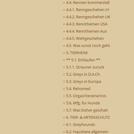
4.4. Rennen kommerziell
4.4.1. Renngeschehen Irl
4.4.2. Renngeschehen UK
4.4.3. Rennthemen USA
4.4.4. Rennthemen Aus
4.4.5. Wettgeschehen
4.5. Was sonst noch geht
5. TIERHEIM
** 5.1. Entlaufen **
5.1.1. Streuner zurück
5.2. Greys in D,A,Ch
5.3. Greys in Europa
5.4. Rehomed
5.5. Orgas/Vereine/Inis
5.6. Mfg. für Hunde
5.7. Was bisher geschah
6. TIER- & ARTENSCHUTZ
6.1. Greyhounds
6.2. Haustiere allgemein