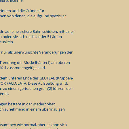
.
nd zu lesen ;-))
eginnen und die Gründe für
en von denen, die aufgrund spezieller
 auf eine sichere Bahn schicken, mit einer
 holen sie sich nach 4 oder 5 Läufen
Muskeln.
ich nur als unerwünschte Veränderungen der
 Trennung der Muskelhäute(1) am oberen
fall zusammengefügt sind.
n dem unteren Ende des
GLUTEAL
(Kruppen-
R FACIA LATA. Diese Aufspaltung wird,
n zu einem gerissenen groin(2) führen, der
ennt.
ngen besteht in der wiederholten
sich zunehmend in einem übermäßigen
zusammen wie normal, aber er kann sich