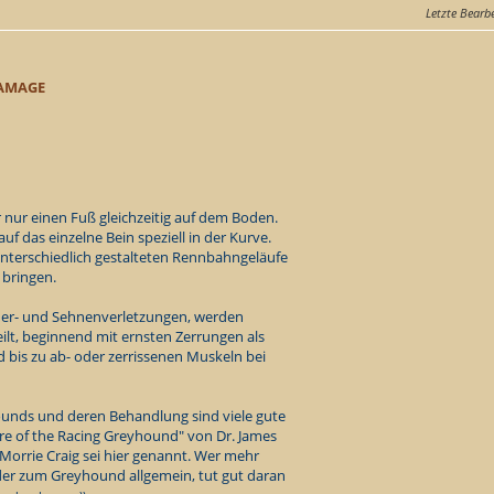
Letzte Bearb
AMAGE
 nur einen Fuß gleichzeitig auf dem Boden.
uf das einzelne Bein speziell in der Kurve.
 unterschiedlich gestalteten Rennbahngeläufe
 bringen.
nder- und Sehnenverletzungen, werden
ilt, beginnend mit ernsten Zerrungen als
 bis zu ab- oder zerrissenen Muskeln bei
unds und deren Behandlung sind viele gute
re of the Racing Greyhound" von Dr. James
 Morrie Craig
sei hier genannt. Wer mehr
der zum Greyhound allgemein, tut gut daran