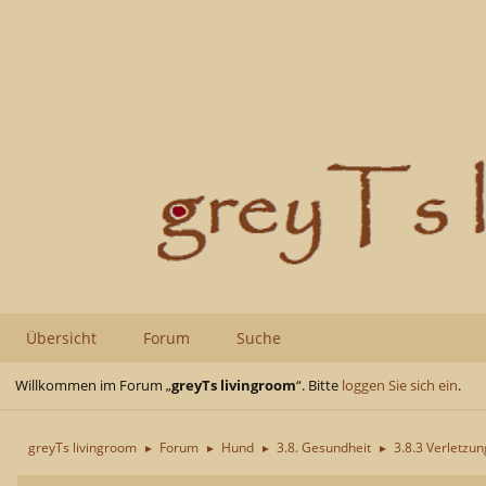
Übersicht
Forum
Suche
Willkommen im Forum „
greyTs livingroom
“. Bitte
loggen Sie sich ein
.
greyTs livingroom
Forum
Hund
3.8. Gesundheit
3.8.3 Verletzu
►
►
►
►