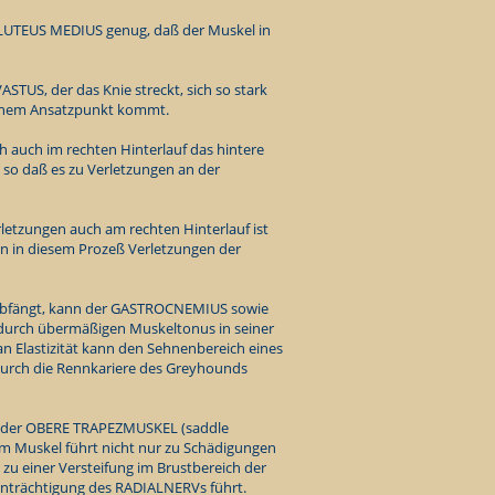
GLUTEUS MEDIUS genug, daß der Muskel in
STUS, der das Knie streckt, sich so stark
seinem Ansatzpunkt kommt.
h auch im rechten Hinterlauf das hintere
so daß es zu Verletzungen an der
letzungen auch am rechten Hinterlauf ist
hen in diesem Prozeß Verletzungen der
 abfängt, kann der GASTROCNEMIUS sowie
durch übermäßigen Muskeltonus in seiner
n Elastizität kann den Sehnenbereich eines
urch die Rennkariere des Greyhounds
st der OBERE TRAPEZMUSKEL (saddle
m Muskel führt nicht nur zu Schädigungen
zu einer Versteifung im Brustbereich der
einträchtigung des RADIALNERVs führt.