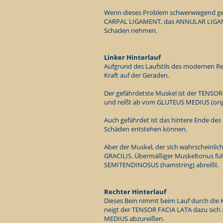
Wenn dieses Problem schwerwiegend ge
CARPAL LIGAMENT, das ANNULAR LIGAM
Schaden nehmen.
Linker Hinterlauf
Aufgrund des Laufstils des modernen Re
Kraft auf der Geraden.
Der gefährdetste Muskel ist der TENSOR F
und reißt ab vom GLUTEUS MEDIUS (ori
Auch gefährdet ist das hintere Ende de
Schäden entstehen können.
Aber der Muskel, der sich wahrscheinlich
GRACILIS. Übermäßiger Muskeltonus füh
SEMITENDINOSUS (hamstring) abreißt.
Rechter Hinterlauf
Dieses Bein nimmt beim Lauf durch die K
neigt der TENSOR FACIA LATA dazu sic
MEDIUS abzureißen.