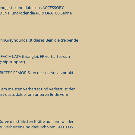
nug ist, kann dabei das ACCESSORY
ENT, und/oder die PERFORATUS Sehne
nnGreyhounds ist dieses Bein die treibende
ACIA LATA (triangle). ER verhärtet sich
g: hip support)
s BICEPS FEMORIS, an dessen Ansatzpunkt
 am meisten verhärtet und verletzt ist der
rt dazu, daß er am unteren Ende vom
urve die stärksten Kräfte auf, und wieder
h zu verhärten und dadurch vom GLUTEUS