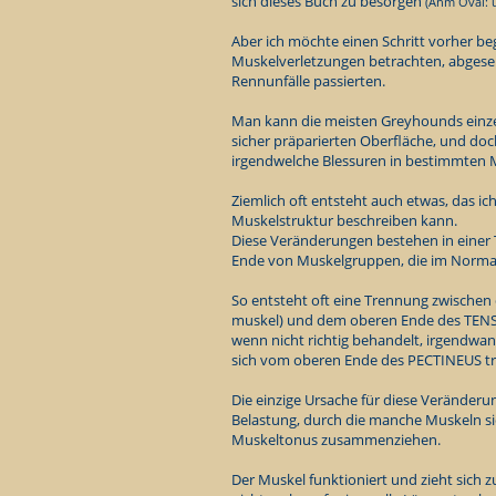
sich dieses Buch zu besorgen
(Anm Oval: u
Aber ich möchte einen Schritt vorher b
Muskelverletzungen betrachten, abgeseh
Rennunfälle passierten.
Man kann die meisten Greyhounds einzeln
sicher präparierten Oberfläche, und doch
irgendwelche Blessuren in bestimmten 
Ziemlich oft entsteht auch etwas, das 
Muskelstruktur beschreiben kann.
Diese Veränderungen bestehen in einer
Ende von Muskelgruppen, die im Normal
So entsteht oft eine Trennung zwische
muskel) und dem oberen Ende des TENSO
wenn nicht richtig behandelt, irgendwan
sich vom oberen Ende des PECTINEUS tr
Die einzige Ursache für diese Veränderu
Belastung, durch die manche Muskeln 
Muskeltonus zusammenziehen.
Der Muskel funktioniert und zieht sich 