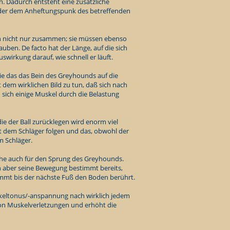
n. Dadurch entsteht eine zusätzliche
der dem Anheftungspunk des betreffenden
ln nicht nur zusammen; sie müssen ebenso
uben. De facto hat der Länge, auf die sich
swirkung darauf, wie schnell er läuft.
Sie das das Bein des Greyhounds auf die
 dem wirklichen Bild zu tun, daß sich nach
sich einige Muskel durch die Belastung
 die der Ball zurücklegen wird enorm viel
it dem Schläger folgen und das, obwohl der
m Schläger.
iche auch für den Sprung des Greyhounds.
n aber seine Bewegung bestimmt bereits,
mmt bis der nächste Fuß den Boden berührt.
eltonus/-anspannung nach wirklich jedem
 von Muskelverletzungen und erhöht die