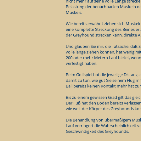
nicht mehr auf seine volle Länge strecke
Belastung der benachbarten Muskeln o
Muskels.
Wie bereits erwähnt ziehen sich Muske
eine komplette Streckung des Beines erla
der Greyhound strecken kann, direkte Au
Und glauben Sie mir, die Tatsache, daß 
volle länge ziehen können, hat wenig mit
200 oder mehr Metern Lauf bietet, wenn 
verfestigt haben.
Beim Golfspiel hat die jeweilige Distanz,
damit zu tun, wie gut Sie seinem Flug m
Ball bereits keinen Kontakt mehr hat zu
Bis zu einem gewissen Grad gilt das gle
Der Fuß hat den Boden bereits verlasse
wie weit der Körper des Greyhounds ko
Die Behandlung von übermäßigem Musk
Lauf verringert die Wahrscheinlichkeit
Geschwindigkeit des Greyhounds.