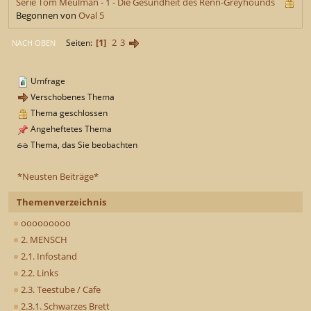
Serie Tom Meulman - 1 - Die Gesundheit des Renn-Greyhounds
Begonnen von
Oval 5
1
2
3
Seiten
NACH OBEN
Umfrage
Verschobenes Thema
Thema geschlossen
Angeheftetes Thema
Thema, das Sie beobachten
*Neusten Beiträge*
Themenverzeichnis
ooooooooo
2. MENSCH
2.1. Infostand
2.2. Links
2.3. Teestube / Cafe
2.3.1. Schwarzes Brett