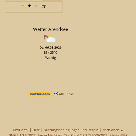
Wetter Arendsee
Do, 06.08.2026
18 / 25°C
Wolkig
Alle Infos
|
|
|
TinyPortal
Hilfe
Nutzungsbedingungen und Regeln
Nach oben ▲
,
,
©
|
SMF 2.1.3 © 2022
Simple Machines
TinyPortal 2.2.2
2005-2022
idesignSMF