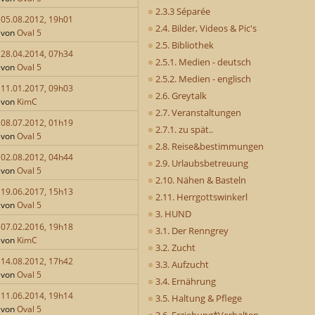
2.3.3 Séparée
05.08.2012, 19h01
2.4. Bilder, Videos & Pic's
von
Oval 5
2.5. Bibliothek
28.04.2014, 07h34
2.5.1. Medien - deutsch
von
Oval 5
2.5.2. Medien - englisch
11.01.2017, 09h03
2.6. Greytalk
von
KimC
2.7. Veranstaltungen
08.07.2012, 01h19
2.7.1. zu spät..
von
Oval 5
2.8. Reise&bestimmungen
02.08.2012, 04h44
2.9. Urlaubsbetreuung
von
Oval 5
2.10. Nähen & Basteln
19.06.2017, 15h13
2.11. Herrgottswinkerl
von
Oval 5
3. HUND
07.02.2016, 19h18
3.1. Der Renngrey
von
KimC
3.2. Zucht
14.08.2012, 17h42
3.3. Aufzucht
von
Oval 5
3.4. Ernährung
11.06.2014, 19h14
3.5. Haltung & Pflege
von
Oval 5
3.6. Erziehung*Verhalten