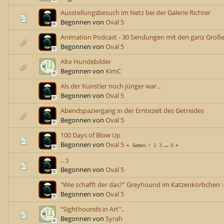
Ausstellungsbesuch im Netz bei der Galerie Richter
Begonnen von
Oval 5
Animation Podcast - 30 Sendungen mit den ganz Groß
Begonnen von
Oval 5
Alte Hundebilder
Begonnen von
KimC
Als der Künstler noch jünger war...
Begonnen von
Oval 5
Abendspaziergang in der Erntezeit des Getreides
Begonnen von
Oval 5
100 Days of Blow Up
Begonnen von
Oval 5
1
2
3
...
8
Seiten
.. :)
Begonnen von
Oval 5
"Wie schafft der das?" Greyhound im Katzenkörbchen :-
Begonnen von
Oval 5
"Sighthounds in Art"..
Begonnen von
Syrah