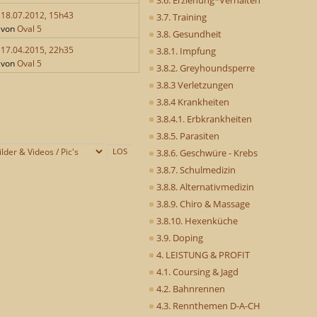
18.07.2012, 15h43
3.7. Training
von
Oval 5
3.8. Gesundheit
17.04.2015, 22h35
3.8.1. Impfung
von
Oval 5
3.8.2. Greyhoundsperre
3.8.3 Verletzungen
3.8.4 Krankheiten
3.8.4.1. Erbkrankheiten
3.8.5. Parasiten
3.8.6. Geschwüre - Krebs
3.8.7. Schulmedizin
3.8.8. Alternativmedizin
3.8.9. Chiro & Massage
3.8.10. Hexenküche
3.9. Doping
4. LEISTUNG & PROFIT
4.1. Coursing & Jagd
4.2. Bahnrennen
4.3. Rennthemen D-A-CH