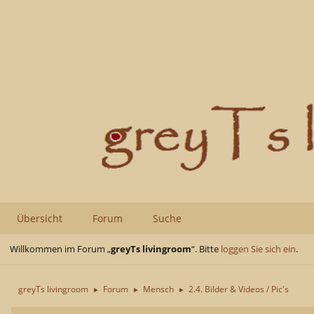
Übersicht
Forum
Suche
Willkommen im Forum „
greyTs livingroom
“. Bitte
loggen Sie sich ein
.
greyTs livingroom
Forum
Mensch
2.4. Bilder & Videos / Pic's
►
►
►