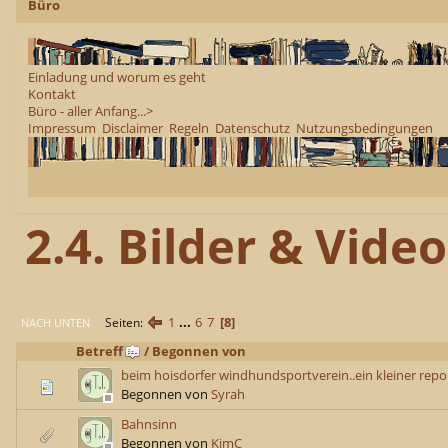
Büro
Einladung und worum es geht
Kontakt
Büro - aller Anfang...>
Impressum
Disclaimer
Regeln
Datenschutz
Nutzungsbedingungen
2.4. Bilder & Videos
1
...
6
7
8
Seiten
NACH UNTEN
Betreff
/
Begonnen von
beim hoisdorfer windhundsportverein..ein kleiner repo
Begonnen von
Syrah
Bahnsinn
Begonnen von
KimC