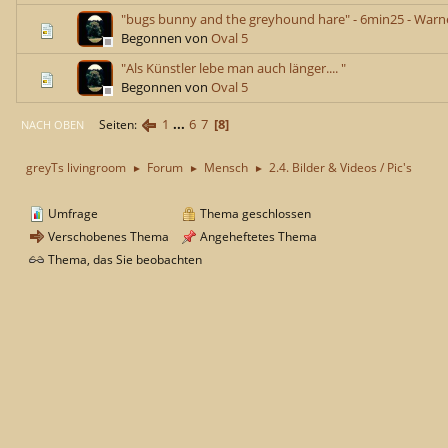
"bugs bunny and the greyhound hare" - 6min25 - Warne
Begonnen von
Oval 5
"Als Künstler lebe man auch länger.... "
Begonnen von
Oval 5
1
...
6
7
8
Seiten
NACH OBEN
greyTs livingroom
Forum
Mensch
2.4. Bilder & Videos / Pic's
►
►
►
Umfrage
Thema geschlossen
Verschobenes Thema
Angeheftetes Thema
Thema, das Sie beobachten