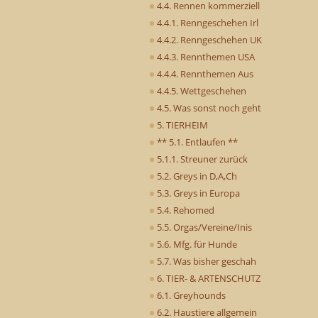
4.4. Rennen kommerziell
4.4.1. Renngeschehen Irl
4.4.2. Renngeschehen UK
4.4.3. Rennthemen USA
4.4.4. Rennthemen Aus
4.4.5. Wettgeschehen
4.5. Was sonst noch geht
5. TIERHEIM
** 5.1. Entlaufen **
5.1.1. Streuner zurück
5.2. Greys in D,A,Ch
5.3. Greys in Europa
5.4. Rehomed
5.5. Orgas/Vereine/Inis
5.6. Mfg. für Hunde
5.7. Was bisher geschah
6. TIER- & ARTENSCHUTZ
6.1. Greyhounds
6.2. Haustiere allgemein