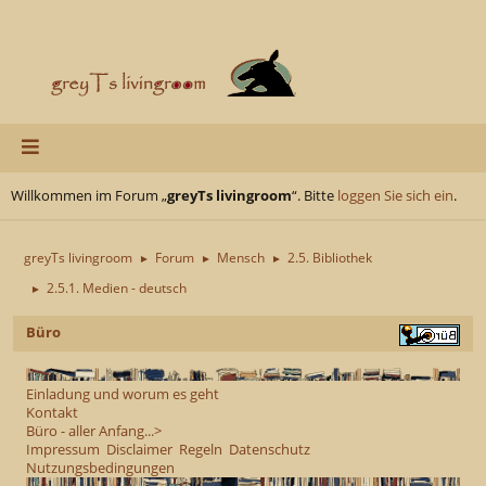
Willkommen im Forum „
greyTs livingroom
“. Bitte
loggen Sie sich ein
.
greyTs livingroom
Forum
Mensch
2.5. Bibliothek
►
►
►
2.5.1. Medien - deutsch
►
Büro
Einladung und worum es geht
Kontakt
Büro - aller Anfang...>
Impressum
Disclaimer
Regeln
Datenschutz
Nutzungsbedingungen