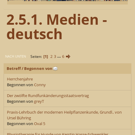
2.5.1. Medien -
deutsch
1
2
3
...
6
Seiten
NACH UNTEN
Betreff
/
Begonnen von
Herrchenjahre
Begonnen von
Conny
Der zwölfte Rundfunkänderungsstaatsvertrag
Begonnen von
greyT
Praxis-Lehrbuch der modernen Heilpflanzenkunde, Grundl.. von
Ursel Bühring
Begonnen von
Oval 5
Physiotherapie für Hunde von Kerstin Hasse-Schwenkler