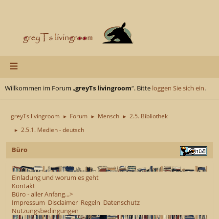
Willkommen im Forum „
greyTs livingroom
“. Bitte
loggen Sie sich ein
.
greyTs livingroom
Forum
Mensch
2.5. Bibliothek
►
►
►
2.5.1. Medien - deutsch
►
Büro
Einladung und worum es geht
Kontakt
Büro - aller Anfang...>
Impressum
Disclaimer
Regeln
Datenschutz
Nutzungsbedingungen