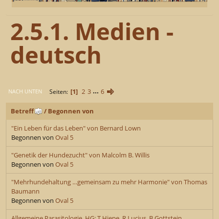
2.5.1. Medien -
deutsch
1
2
3
...
6
Seiten
NACH UNTEN
Betreff
/
Begonnen von
"Ein Leben für das Leben" von Bernard Lown
Begonnen von
Oval 5
"Genetik der Hundezucht" von Malcolm B. Willis
Begonnen von
Oval 5
"Mehrhundehaltung …gemeinsam zu mehr Harmonie" von Thomas
Baumann
Begonnen von
Oval 5
Allgemeine Parasitologie, HG: T.Hiepe, R.Lucius, B.Gottstein