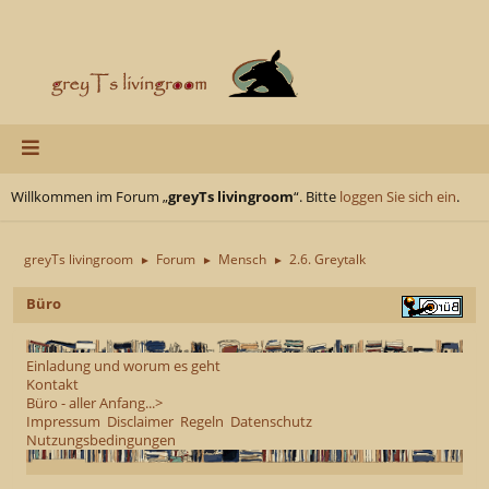
Willkommen im Forum „
greyTs livingroom
“. Bitte
loggen Sie sich ein
.
greyTs livingroom
Forum
Mensch
2.6. Greytalk
►
►
►
Büro
Einladung und worum es geht
Kontakt
Büro - aller Anfang...>
Impressum
Disclaimer
Regeln
Datenschutz
Nutzungsbedingungen