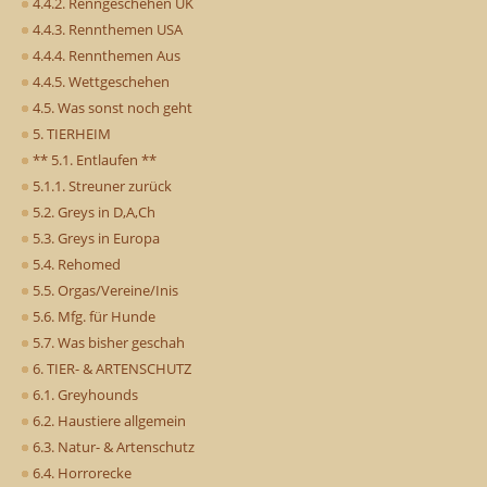
4.4.2. Renngeschehen UK
4.4.3. Rennthemen USA
4.4.4. Rennthemen Aus
4.4.5. Wettgeschehen
4.5. Was sonst noch geht
5. TIERHEIM
** 5.1. Entlaufen **
5.1.1. Streuner zurück
5.2. Greys in D,A,Ch
5.3. Greys in Europa
5.4. Rehomed
5.5. Orgas/Vereine/Inis
5.6. Mfg. für Hunde
5.7. Was bisher geschah
6. TIER- & ARTENSCHUTZ
6.1. Greyhounds
6.2. Haustiere allgemein
6.3. Natur- & Artenschutz
6.4. Horrorecke