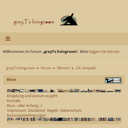
Willkommen im Forum „
greyTs livingroom
“. Bitte
loggen Sie sich ein
.
greyTs livingroom
Forum
Mensch
2.6. Greytalk
►
►
►
Büro
Einladung und worum es geht
Kontakt
Büro - aller Anfang...>
Impressum
Disclaimer
Regeln
Datenschutz
Nutzungsbedingungen