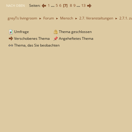
1
...
5
6
7
8
9
...
13
Seiten
NACH OBEN
greyTs livingroom
Forum
Mensch
2.7. Veranstaltungen
2.7.1. z
►
►
►
►
Umfrage
Thema geschlossen
Verschobenes Thema
Angeheftetes Thema
Thema, das Sie beobachten