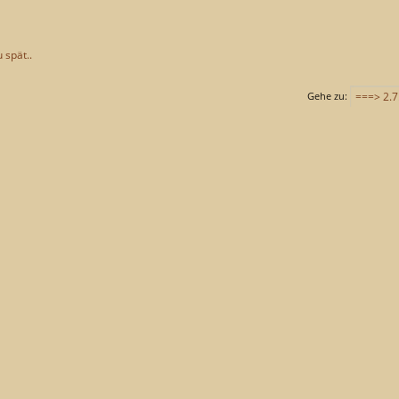
u spät..
Gehe zu