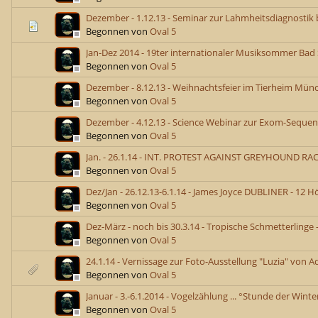
Dezember - 1.12.13 - Seminar zur Lahmheitsdiagnostik
Begonnen von
Oval 5
Jan-Dez 2014 - 19ter internationaler Musiksommer Bad 
Begonnen von
Oval 5
Dezember - 8.12.13 - Weihnachtsfeier im Tierheim Mün
Begonnen von
Oval 5
Dezember - 4.12.13 - Science Webinar zur Exom-Sequen
Begonnen von
Oval 5
Jan. - 26.1.14 - INT. PROTEST AGAINST GREYHOUND RA
Begonnen von
Oval 5
Dez/Jan - 26.12.13-6.1.14 - James Joyce DUBLINER - 12 H
Begonnen von
Oval 5
Dez-März - noch bis 30.3.14 - Tropische Schmetterling
Begonnen von
Oval 5
24.1.14 - Vernissage zur Foto-Ausstellung "Luzia" von A
Begonnen von
Oval 5
Januar - 3.-6.1.2014 - Vogelzählung ... °Stunde der Winter
Begonnen von
Oval 5