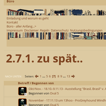
Büro
Einladung und worum es geht
Kontakt
Büro - aller Anfang...>
Impressum
Disclaimer
Regeln
Datenschutz
Nutzungsbedingungen
2.7.1. zu spät..
1
...
5
6
7
8
9
...
13
Seiten
NACH UNTEN
Betreff
/
Begonnen von
Okt/Nov. - 18.10.-9.11.13 - Ausstellung "Brasil, Brasil" v.
Begonnen von
Oval 5
November - 17.11.13 um 13hoo - ProGreyhound Wind
Begonnen von
Oval 5