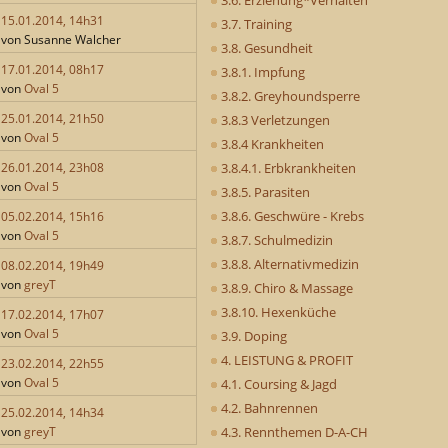
15.01.2014, 14h31
3.7. Training
von Susanne Walcher
3.8. Gesundheit
17.01.2014, 08h17
3.8.1. Impfung
von
Oval 5
3.8.2. Greyhoundsperre
25.01.2014, 21h50
3.8.3 Verletzungen
von
Oval 5
3.8.4 Krankheiten
3.8.4.1. Erbkrankheiten
26.01.2014, 23h08
von
Oval 5
3.8.5. Parasiten
3.8.6. Geschwüre - Krebs
05.02.2014, 15h16
von
Oval 5
3.8.7. Schulmedizin
3.8.8. Alternativmedizin
08.02.2014, 19h49
von
greyT
3.8.9. Chiro & Massage
3.8.10. Hexenküche
17.02.2014, 17h07
von
Oval 5
3.9. Doping
4. LEISTUNG & PROFIT
23.02.2014, 22h55
von
Oval 5
4.1. Coursing & Jagd
4.2. Bahnrennen
25.02.2014, 14h34
4.3. Rennthemen D-A-CH
von
greyT