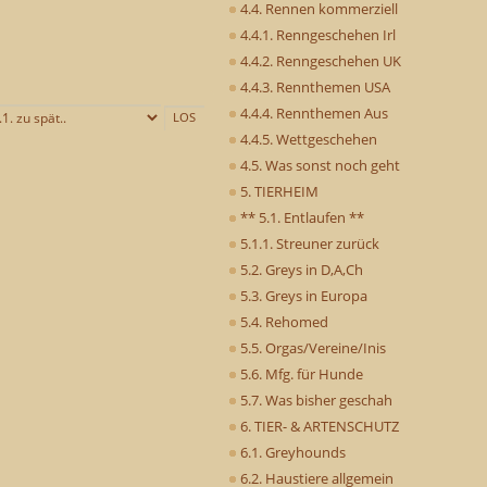
4.4. Rennen kommerziell
4.4.1. Renngeschehen Irl
4.4.2. Renngeschehen UK
4.4.3. Rennthemen USA
4.4.4. Rennthemen Aus
4.4.5. Wettgeschehen
4.5. Was sonst noch geht
5. TIERHEIM
** 5.1. Entlaufen **
5.1.1. Streuner zurück
5.2. Greys in D,A,Ch
5.3. Greys in Europa
5.4. Rehomed
5.5. Orgas/Vereine/Inis
5.6. Mfg. für Hunde
5.7. Was bisher geschah
6. TIER- & ARTENSCHUTZ
6.1. Greyhounds
6.2. Haustiere allgemein