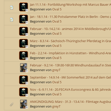
Jan 11.1.14 - Fortbildung/Workshop mit Marcus Bauer An
Begonnen von
Oval 5
Jan - 18.1.14 - 11.30 Potsdammer Platz in Berlin - Dem
Begonnen von
Oval 5
Februar - 10.-14.2.14 - animex 2014 in Middlesbrough/
Begonnen von
Oval 5
März - 8.3.14 - Sächsisch-Thüringischer Pferdetag in Gra
Begonnen von
Oval 5
Feb - 2.2.14 - Impfaktion in Hünstetten - Windhund-Ar
Begonnen von
Oval 5
Februar - 9.2.14 - 13h30-16h30 Windhundauslauf in Ste
Begonnen von
greyT
September - 14.9.14 - iWi Sommerfest 2014 auf dem G
Begonnen von
Oval 5
Nov - 6.-9.11.14 - 20.FECAVA Eurocongress & 60. Jahre
Begonnen von
Oval 5
ANKÜNDIGUNG: März - 31.3 - 13.4.14 - Filmtage Augsbu
Begonnen von
greyT