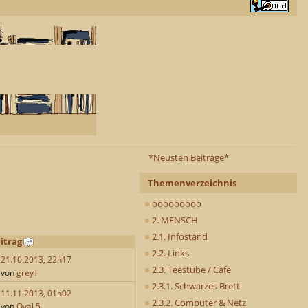
*Neusten Beiträge*
Themenverzeichnis
ooooooooo
2. MENSCH
2.1. Infostand
itrag
2.2. Links
21.10.2013, 22h17
2.3. Teestube / Cafe
von
greyT
2.3.1. Schwarzes Brett
11.11.2013, 01h02
2.3.2. Computer & Netz
von
Oval 5