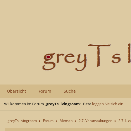
Übersicht
Forum
Suche
Willkommen im Forum „
greyTs livingroom
“. Bitte
loggen Sie sich ein
.
greyTs livingroom
Forum
Mensch
2.7. Veranstaltungen
2.7.1. z
►
►
►
►