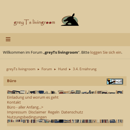
Willkommen im Forum „
greyTs livingroom
“. Bitte
loggen Sie sich ein
.
greyTs livingroom
Forum
Hund
3.4. Ernährung
►
►
►
Büro
Einladung und worum es geht
Kontakt
Büro - aller Anfang...>
Impressum
Disclaimer
Regeln
Datenschutz
Nutzungsbedingungen