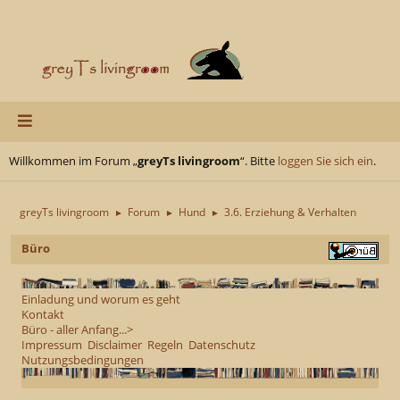
Willkommen im Forum „
greyTs livingroom
“. Bitte
loggen Sie sich ein
.
greyTs livingroom
Forum
Hund
3.6. Erziehung & Verhalten
►
►
►
Büro
Einladung und worum es geht
Kontakt
Büro - aller Anfang...>
Impressum
Disclaimer
Regeln
Datenschutz
Nutzungsbedingungen