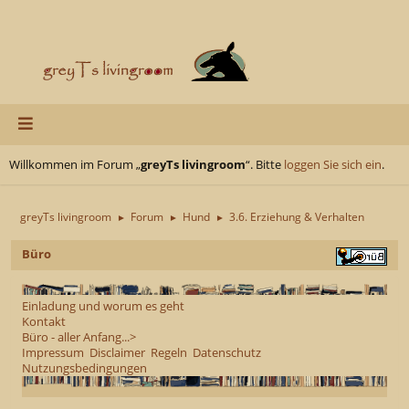
Willkommen im Forum „
greyTs livingroom
“. Bitte
loggen Sie sich ein
.
greyTs livingroom
Forum
Hund
3.6. Erziehung & Verhalten
►
►
►
Büro
Einladung und worum es geht
Kontakt
Büro - aller Anfang...>
Impressum
Disclaimer
Regeln
Datenschutz
Nutzungsbedingungen