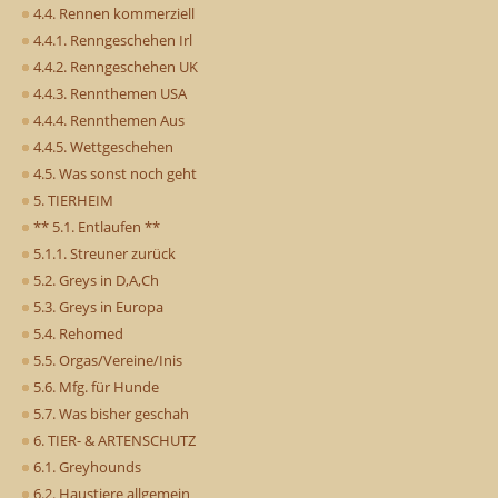
4.4. Rennen kommerziell
4.4.1. Renngeschehen Irl
4.4.2. Renngeschehen UK
4.4.3. Rennthemen USA
4.4.4. Rennthemen Aus
4.4.5. Wettgeschehen
4.5. Was sonst noch geht
5. TIERHEIM
** 5.1. Entlaufen **
5.1.1. Streuner zurück
5.2. Greys in D,A,Ch
5.3. Greys in Europa
5.4. Rehomed
5.5. Orgas/Vereine/Inis
5.6. Mfg. für Hunde
5.7. Was bisher geschah
6. TIER- & ARTENSCHUTZ
6.1. Greyhounds
6.2. Haustiere allgemein