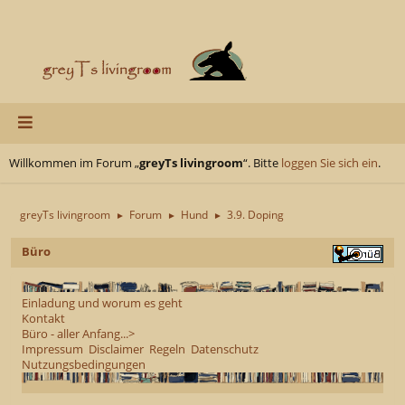
Willkommen im Forum „
greyTs livingroom
“. Bitte
loggen Sie sich ein
.
greyTs livingroom
Forum
Hund
3.9. Doping
►
►
►
Büro
Einladung und worum es geht
Kontakt
Büro - aller Anfang...>
Impressum
Disclaimer
Regeln
Datenschutz
Nutzungsbedingungen