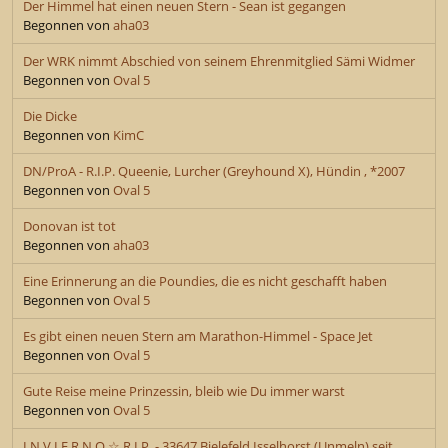
Der Himmel hat einen neuen Stern - Sean ist gegangen
Begonnen von
aha03
Der WRK nimmt Abschied von seinem Ehrenmitglied Sämi Widmer
Begonnen von
Oval 5
Die Dicke
Begonnen von
KimC
DN/ProA - R.I.P. Queenie, Lurcher (Greyhound X), Hündin , *2007
Begonnen von
Oval 5
Donovan ist tot
Begonnen von
aha03
Eine Erinnerung an die Poundies, die es nicht geschafft haben
Begonnen von
Oval 5
Es gibt einen neuen Stern am Marathon-Himmel - Space Jet
Begonnen von
Oval 5
Gute Reise meine Prinzessin, bleib wie Du immer warst
Begonnen von
Oval 5
I N V I E R N O ☆ R.I.P. - 33647 Bielefeld Isselhorst (Unmeln) seit