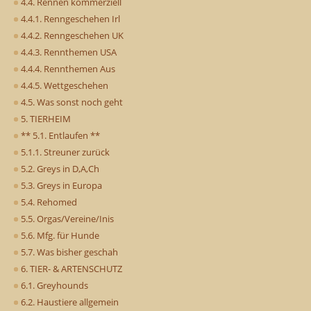
4.4. Rennen kommerziell
4.4.1. Renngeschehen Irl
4.4.2. Renngeschehen UK
4.4.3. Rennthemen USA
4.4.4. Rennthemen Aus
4.4.5. Wettgeschehen
4.5. Was sonst noch geht
5. TIERHEIM
** 5.1. Entlaufen **
5.1.1. Streuner zurück
5.2. Greys in D,A,Ch
5.3. Greys in Europa
5.4. Rehomed
5.5. Orgas/Vereine/Inis
5.6. Mfg. für Hunde
5.7. Was bisher geschah
6. TIER- & ARTENSCHUTZ
6.1. Greyhounds
6.2. Haustiere allgemein