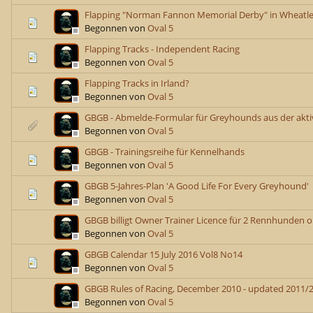
Flapping "Norman Fannon Memorial Derby" in Wheatley
Begonnen von
Oval 5
Flapping Tracks - Independent Racing
Begonnen von
Oval 5
Flapping Tracks in Irland?
Begonnen von
Oval 5
GBGB - Abmelde-Formular für Greyhounds aus der akti
Begonnen von
Oval 5
GBGB - Trainingsreihe für Kennelhands
Begonnen von
Oval 5
GBGB 5-Jahres-Plan 'A Good Life For Every Greyhound'
Begonnen von
Oval 5
GBGB billigt Owner Trainer Licence für 2 Rennhunden 
Begonnen von
Oval 5
GBGB Calendar 15 July 2016 Vol8 No14
Begonnen von
Oval 5
GBGB Rules of Racing, December 2010 - updated 2011/
Begonnen von
Oval 5