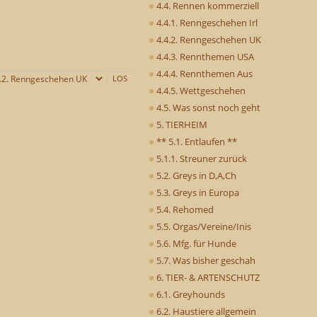
4.4. Rennen kommerziell
4.4.1. Renngeschehen Irl
4.4.2. Renngeschehen UK
4.4.3. Rennthemen USA
4.4.4. Rennthemen Aus
4.4.5. Wettgeschehen
4.5. Was sonst noch geht
5. TIERHEIM
** 5.1. Entlaufen **
5.1.1. Streuner zurück
5.2. Greys in D,A,Ch
5.3. Greys in Europa
5.4. Rehomed
5.5. Orgas/Vereine/Inis
5.6. Mfg. für Hunde
5.7. Was bisher geschah
6. TIER- & ARTENSCHUTZ
6.1. Greyhounds
6.2. Haustiere allgemein