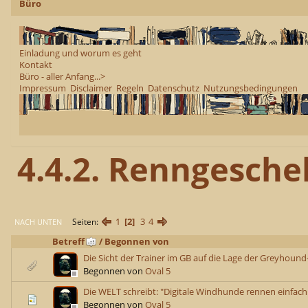
Büro
Einladung und worum es geht
Kontakt
Büro - aller Anfang...>
Impressum
Disclaimer
Regeln
Datenschutz
Nutzungsbedingungen
4.4.2. Renngesch
1
2
3
4
Seiten
NACH UNTEN
Betreff
/
Begonnen von
Die Sicht der Trainer im GB auf die Lage der Greyhoun
Begonnen von
Oval 5
Die WELT schreibt: "Digitale Windhunde rennen einfach
Begonnen von
Oval 5