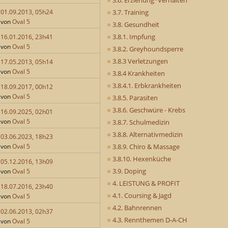
3.7. Training
01.09.2013, 05h24
von
Oval 5
3.8. Gesundheit
3.8.1. Impfung
16.01.2016, 23h41
von
Oval 5
3.8.2. Greyhoundsperre
3.8.3 Verletzungen
17.05.2013, 05h14
von
Oval 5
3.8.4 Krankheiten
3.8.4.1. Erbkrankheiten
18.09.2017, 00h12
von
Oval 5
3.8.5. Parasiten
3.8.6. Geschwüre - Krebs
16.09.2025, 02h01
von
Oval 5
3.8.7. Schulmedizin
3.8.8. Alternativmedizin
03.06.2023, 18h23
3.8.9. Chiro & Massage
von
Oval 5
3.8.10. Hexenküche
05.12.2016, 13h09
3.9. Doping
von
Oval 5
4. LEISTUNG & PROFIT
18.07.2016, 23h40
4.1. Coursing & Jagd
von
Oval 5
4.2. Bahnrennen
02.06.2013, 02h37
4.3. Rennthemen D-A-CH
von
Oval 5