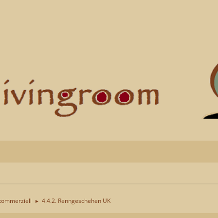
kommerziell
4.4.2. Renngeschehen UK
►