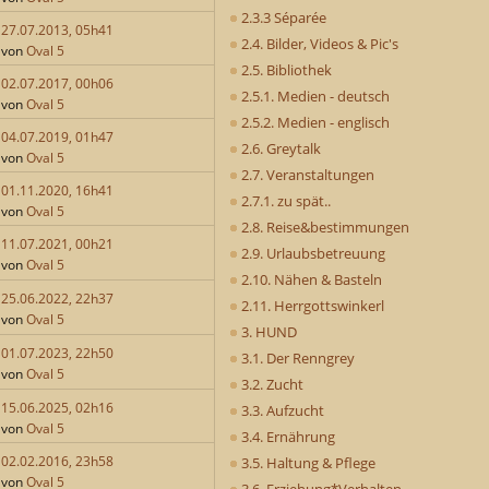
2.3.3 Séparée
27.07.2013, 05h41
2.4. Bilder, Videos & Pic's
von
Oval 5
2.5. Bibliothek
02.07.2017, 00h06
2.5.1. Medien - deutsch
von
Oval 5
2.5.2. Medien - englisch
04.07.2019, 01h47
2.6. Greytalk
von
Oval 5
2.7. Veranstaltungen
01.11.2020, 16h41
2.7.1. zu spät..
von
Oval 5
2.8. Reise&bestimmungen
11.07.2021, 00h21
2.9. Urlaubsbetreuung
von
Oval 5
2.10. Nähen & Basteln
25.06.2022, 22h37
2.11. Herrgottswinkerl
von
Oval 5
3. HUND
01.07.2023, 22h50
3.1. Der Renngrey
von
Oval 5
3.2. Zucht
15.06.2025, 02h16
3.3. Aufzucht
von
Oval 5
3.4. Ernährung
02.02.2016, 23h58
3.5. Haltung & Pflege
von
Oval 5
3.6. Erziehung*Verhalten