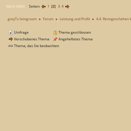
1
2
3
4
Seiten
NACH OBEN
greyTs livingroom
Forum
Leistung und Profit
4.4. Renngeschehen 
►
►
►
Umfrage
Thema geschlossen
Verschobenes Thema
Angeheftetes Thema
Thema, das Sie beobachten