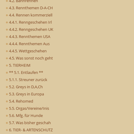
4.2. Bahnrennen
4.3. Rennthemen D-A-CH
4.4. Rennen kommerziell
4.4.1. Renngeschehen Irl
4.4.2. Renngeschehen UK
4.4.3. Rennthemen USA
4.4.4. Rennthemen Aus
4.4.5. Wettgeschehen
4.5. Was sonst noch geht
5. TIERHEIM
** 5.1. Entlaufen **
5.1.1. Streuner zurück
5.2. Greys in D,A,Ch
5.3. Greys in Europa
5.4. Rehomed
5.5. Orgas/Vereine/Inis
5.6. Mfg. für Hunde
5.7. Was bisher geschah
6. TIER- & ARTENSCHUTZ