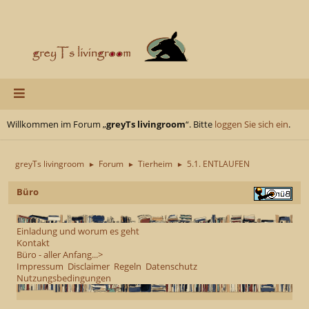
Willkommen im Forum „
greyTs livingroom
“. Bitte
loggen Sie sich ein
.
greyTs livingroom
Forum
Tierheim
5.1. ENTLAUFEN
►
►
►
Büro
Einladung und worum es geht
Kontakt
Büro - aller Anfang...>
Impressum
Disclaimer
Regeln
Datenschutz
Nutzungsbedingungen