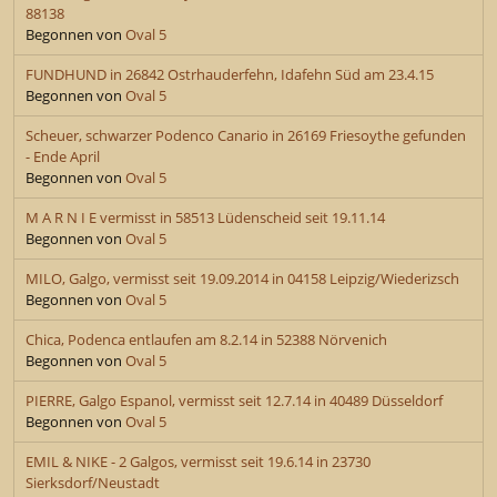
88138
Begonnen von
Oval 5
FUNDHUND in 26842 Ostrhauderfehn, Idafehn Süd am 23.4.15
Begonnen von
Oval 5
Scheuer, schwarzer Podenco Canario in 26169 Friesoythe gefunden
- Ende April
Begonnen von
Oval 5
M A R N I E vermisst in 58513 Lüdenscheid seit 19.11.14
Begonnen von
Oval 5
MILO, Galgo, vermisst seit 19.09.2014 in 04158 Leipzig/Wiederizsch
Begonnen von
Oval 5
Chica, Podenca entlaufen am 8.2.14 in 52388 Nörvenich
Begonnen von
Oval 5
PIERRE, Galgo Espanol, vermisst seit 12.7.14 in 40489 Düsseldorf
Begonnen von
Oval 5
EMIL & NIKE - 2 Galgos, vermisst seit 19.6.14 in 23730
Sierksdorf/Neustadt