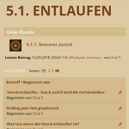
5.1. ENTLAUFEN
Unter-Boards
5.1.1. Streuner zurück
Letzter Beitrag:
13.09.2018, 02h27
ARI, Windspiel, vermisst...
von
Oval 5
1
2
3
Seiten
NACH UNTEN
Betreff
/
Begonnen von
'Hund entlaufen - Das A und O sind die Futterstellen'
Begonnen von
Oval 5
finding your lost greyhound
Begonnen von
Oval 5
Was tun wenn der Hund entlaufen ist?