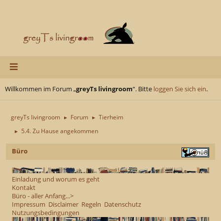
Willkommen im Forum „
greyTs livingroom
“. Bitte
loggen Sie sich ein
.
greyTs livingroom
Forum
Tierheim
►
►
5.4. Zu Hause angekommen
►
Büro
Einladung und worum es geht
Kontakt
Büro - aller Anfang...>
Impressum
Disclaimer
Regeln
Datenschutz
Nutzungsbedingungen