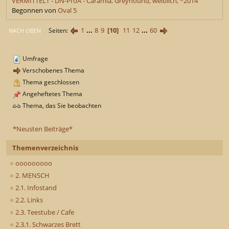
VERMITTELT - DN-ProA - Caramia, Greyhound, weiblich, *2014
Begonnen von
Oval 5
1
...
8
9
10
11
12
...
60
Seiten
NACH OBEN
Umfrage
Verschobenes Thema
Thema geschlossen
Angeheftetes Thema
Thema, das Sie beobachten
*Neusten Beiträge*
Themenverzeichnis
ooooooooo
2. MENSCH
2.1. Infostand
2.2. Links
2.3. Teestube / Cafe
2.3.1. Schwarzes Brett