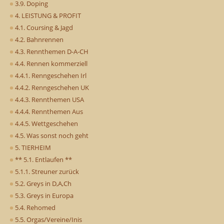
3.9. Doping
4. LEISTUNG & PROFIT
4.1. Coursing & Jagd
4.2. Bahnrennen
4.3. Rennthemen D-A-CH
4.4. Rennen kommerziell
4.4.1. Renngeschehen Irl
4.4.2. Renngeschehen UK
4.4.3. Rennthemen USA
4.4.4. Rennthemen Aus
4.4.5. Wettgeschehen
4.5. Was sonst noch geht
5. TIERHEIM
** 5.1. Entlaufen **
5.1.1. Streuner zurück
5.2. Greys in D,A,Ch
5.3. Greys in Europa
5.4. Rehomed
5.5. Orgas/Vereine/Inis