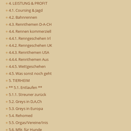
4. LEISTUNG & PROFIT
4.1. Coursing & Jagd
4.2. Bahnrennen
4.3. Rennthemen D-A-CH
4.4. Rennen kommerziell
4.4.1. Renngeschehen Irl
4.4.2. Renngeschehen UK
4.4.3. Rennthemen USA
4.4.4. Rennthemen Aus
4.4.5. Wettgeschehen
4.5. Was sonst noch geht
5. TIERHEIM
** 5.1. Entlaufen **
5.1.1. Streuner zurück
5.2. Greys in D,A,Ch
5.3. Greys in Europa
5.4. Rehomed
5.5. Orgas/Vereine/Inis
5.6. Mfg. für Hunde