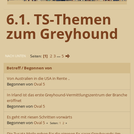
6.1. TS-Themen
zum Greyhound
1
2
3
...
5
Seiten
NACH UNTEN
Betreff
/
Begonnen von
Von Australien in die USA in Rente ..
Begonnen von
Oval 5
In Irland ist das erste Greyhound-Vermittlungszentrum der Branche
eröffnet
Begonnen von
Oval 5
Es geht mit riesen Schritten vorwärts
Begonnen von
Oval 5
1
2
Seiten
Die Zusatz-Meile gehen für die eigenen Ex-racer Greyhounds: Jim