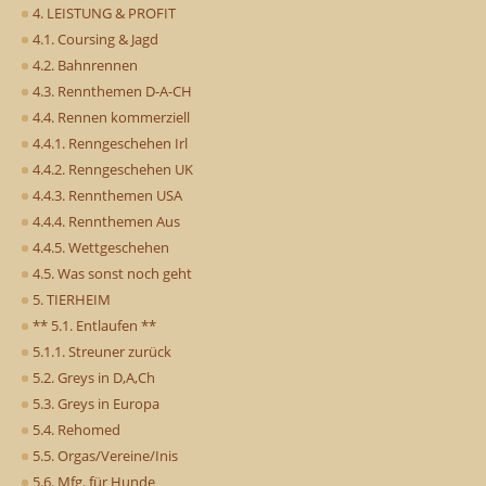
4. LEISTUNG & PROFIT
4.1. Coursing & Jagd
4.2. Bahnrennen
4.3. Rennthemen D-A-CH
4.4. Rennen kommerziell
4.4.1. Renngeschehen Irl
4.4.2. Renngeschehen UK
4.4.3. Rennthemen USA
4.4.4. Rennthemen Aus
4.4.5. Wettgeschehen
4.5. Was sonst noch geht
5. TIERHEIM
** 5.1. Entlaufen **
5.1.1. Streuner zurück
5.2. Greys in D,A,Ch
5.3. Greys in Europa
5.4. Rehomed
5.5. Orgas/Vereine/Inis
5.6. Mfg. für Hunde