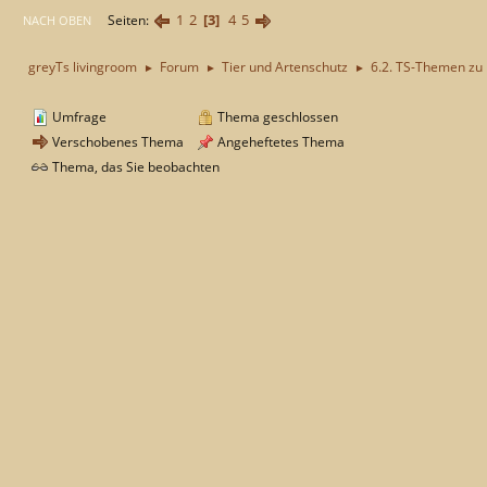
1
2
3
4
5
Seiten
NACH OBEN
greyTs livingroom
Forum
Tier und Artenschutz
6.2. TS-Themen zu
►
►
►
Umfrage
Thema geschlossen
Verschobenes Thema
Angeheftetes Thema
Thema, das Sie beobachten