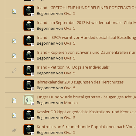
Irland - GESTOHLENE HUNDE BEI EINER POZIZEIAKTI
Begonnen von
Oval 5
Irland - im September 2013 ist wieder nationaler Chip
Begonnen von
Oval 5
Irland - ISPCA warnt vor Hundediebstahl auf Bestellung
Begonnen von
Oval 5
Irland - Kupieren von Schwanz und Daumenkrallen nur 
Begonnen von
Oval 5
Irland - Petition "All Dogs are Individuals"
Begonnen von
Oval 5
Jahreskalender 2013 zugunsten des Tierschutzes
Begonnen von
Oval 5
Junger Hund wurde brutal getreten - Zeugen gesucht (K
Begonnen von
Monika
Kassler OB kippt angedachte Kastrations- und Kennzeic
Begonnen von
Oval 5
Kontrolle von Streunerhunde-Populationen nach Vorst
Begonnen von
Oval 5