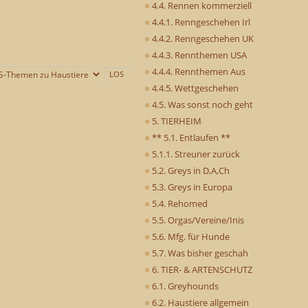
4.4. Rennen kommerziell
4.4.1. Renngeschehen Irl
4.4.2. Renngeschehen UK
4.4.3. Rennthemen USA
4.4.4. Rennthemen Aus
4.4.5. Wettgeschehen
4.5. Was sonst noch geht
5. TIERHEIM
** 5.1. Entlaufen **
5.1.1. Streuner zurück
5.2. Greys in D,A,Ch
5.3. Greys in Europa
5.4. Rehomed
5.5. Orgas/Vereine/Inis
5.6. Mfg. für Hunde
5.7. Was bisher geschah
6. TIER- & ARTENSCHUTZ
6.1. Greyhounds
6.2. Haustiere allgemein