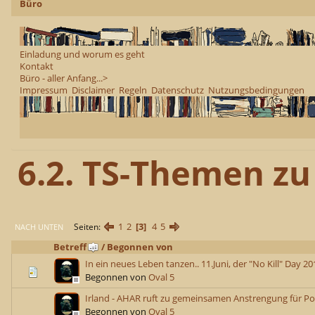
Büro
Einladung und worum es geht
Kontakt
Büro - aller Anfang...>
Impressum
Disclaimer
Regeln
Datenschutz
Nutzungsbedingungen
6.2. TS-Themen zu
1
2
3
4
5
Seiten
NACH UNTEN
Betreff
/
Begonnen von
In ein neues Leben tanzen.. 11.Juni, der "No Kill" Day 2
Begonnen von
Oval 5
Irland - AHAR ruft zu gemeinsamen Anstrengung für Po
Begonnen von
Oval 5