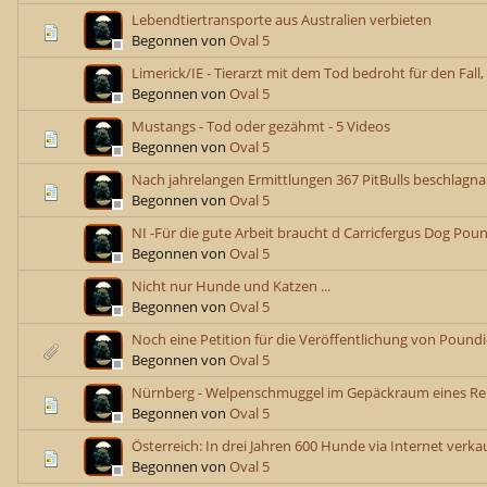
Lebendtiertransporte aus Australien verbieten
Begonnen von
Oval 5
Limerick/IE - Tierarzt mit dem Tod bedroht für den Fall,
Begonnen von
Oval 5
Mustangs - Tod oder gezähmt - 5 Videos
Begonnen von
Oval 5
Nach jahrelangen Ermittlungen 367 PitBulls beschlagn
Begonnen von
Oval 5
NI -Für die gute Arbeit braucht d Carricfergus Dog Pou
Begonnen von
Oval 5
Nicht nur Hunde und Katzen ...
Begonnen von
Oval 5
Noch eine Petition für die Veröffentlichung von Poundi
Begonnen von
Oval 5
Nürnberg - Welpenschmuggel im Gepäckraum eines Re
Begonnen von
Oval 5
Österreich: In drei Jahren 600 Hunde via Internet verkauf
Begonnen von
Oval 5