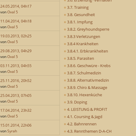
24.05.2014, 04h17
3.7. Training
von
Oval 5
3.8. Gesundheit
11.04.2014, 04h18
3.8.1. Impfung
von
Oval 5
3.8.2. Greyhoundsperre
19.03.2013, 02h25
3.8.3 Verletzungen
von
Oval 5
3.8.4 Krankheiten
3.8.4.1. Erbkrankheiten
29.08.2013, 04h29
von
Oval 5
3.8.5. Parasiten
3.8.6. Geschwüre - Krebs
03.11.2013, 04h55
von
Oval 5
3.8.7. Schulmedizin
3.8.8. Alternativmedizin
25.11.2016, 20h52
von
Oval 5
3.8.9. Chiro & Massage
3.8.10. Hexenküche
25.04.2013, 07h05
von
Oval 5
3.9. Doping
4. LEISTUNG & PROFIT
17.04.2014, 23h32
von
Oval 5
4.1. Coursing & Jagd
4.2. Bahnrennen
15.01.2014, 22h06
4.3. Rennthemen D-A-CH
von
Syrah