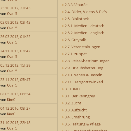
2.3.3 Séparée
25.10.2012, 22h45
2.4. Bilder, Videos & Pic's
von
Oval 5
2.5. Bibliothek
03.09.2013, 03h43
2.5.1. Medien - deutsch
von
Oval 5
2.5.2. Medien - englisch
26.03.2013, 01h22
2.6. Greytalk
von
Oval 5
2.7. Veranstaltungen
24.11.2013, 03h42
2.7.1. zu spät..
von
Oval 5
2.8. Reise&bestimmungen
05.12.2013, 15h39
2.9. Urlaubsbetreuung
von
Oval 5
2.10. Nähen & Basteln
23.11.2012, 05h47
2.11. Herrgottswinkerl
von
Oval 5
3. HUND
08.05.2013, 06h54
3.1. Der Renngrey
von
KimC
3.2. Zucht
04.12.2016, 08h27
3.3. Aufzucht
von
KimC
3.4. Ernährung
31.10.2015, 22h18
3.5. Haltung & Pflege
von
Oval 5
3.6. Erziehung*Verhalten