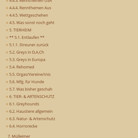
4.4.3. Rennthemen USA
4.4.4. Rennthemen Aus
4.4.5. Wettgeschehen
4.5. Was sonst noch geht
5. TIERHEIM
** 5.1. Entlaufen **
5.1.1. Streuner zurück
5.2. Greys in D,A,Ch
5.3. Greys in Europa
5.4. Rehomed
5.5. Orgas/Vereine/Inis
5.6. Mfg. für Hunde
5.7. Was bisher geschah
6. TIER- & ARTENSCHUTZ
6.1. Greyhounds
6.2. Haustiere allgemein
6.3. Natur- & Artenschutz
6.4. Horrorecke
7. Mülleimer