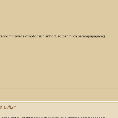
Trabbi mit zweitaktmotor sich anhört. so ziehmlich parampapapam;)
18, 08h24
b Trabbi mit zweitaktmotor sich anhört. so ziehmlich parampapapam;)