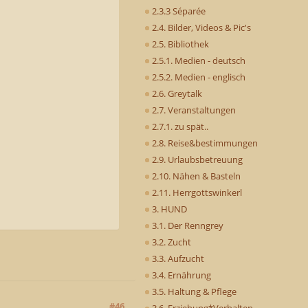
2.3.3 Séparée
2.4. Bilder, Videos & Pic's
2.5. Bibliothek
2.5.1. Medien - deutsch
2.5.2. Medien - englisch
2.6. Greytalk
2.7. Veranstaltungen
2.7.1. zu spät..
2.8. Reise&bestimmungen
2.9. Urlaubsbetreuung
2.10. Nähen & Basteln
2.11. Herrgottswinkerl
3. HUND
3.1. Der Renngrey
3.2. Zucht
3.3. Aufzucht
3.4. Ernährung
3.5. Haltung & Pflege
#46
3.6. Erziehung*Verhalten