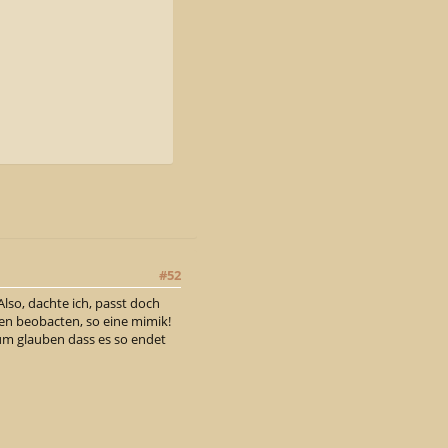
#52
Also, dachte ich, passt doch
eren beobacten, so eine mimik!
um glauben dass es so endet