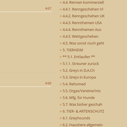
4.4. Rennen kommerziell
#47
4.4.1. Renngeschehen Irl
4.4.2. Renngeschehen UK
4.4.3. Rennthemen USA
4.4.4. Rennthemen Aus
4.4.5. Wettgeschehen
4.5. Was sonst noch geht
5. TIERHEIM
** 5.1. Entlaufen **
5.1.1. Streuner zurück
5.2. Greys in D,A,Ch
5.3. Greys in Europa
#48
5.4. Rehomed
5.5. Orgas/Vereine/Inis
5.6. Mfg. für Hunde
5.7. Was bisher geschah
6. TIER- & ARTENSCHUTZ
6.1. Greyhounds
6.2. Haustiere allgemein