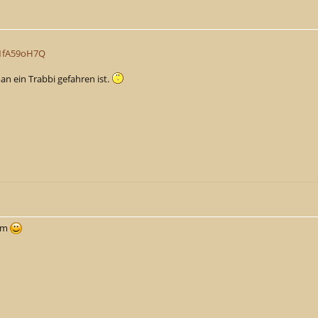
T1fA59oH7Q
n ein Trabbi gefahren ist.
Kim