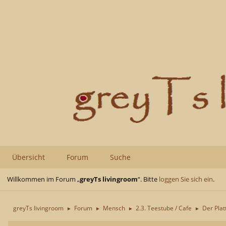
Übersicht
Forum
Suche
Willkommen im Forum „
greyTs livingroom
“. Bitte
loggen Sie sich ein
.
greyTs livingroom
Forum
Mensch
2.3. Teestube / Cafe
Der Pla
►
►
►
►