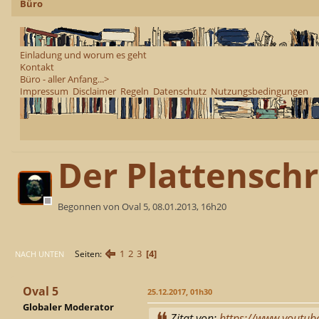
Büro
Einladung und worum es geht
Kontakt
Büro - aller Anfang...>
Impressum
Disclaimer
Regeln
Datenschutz
Nutzungsbedingungen
Der Plattensch
Begonnen von Oval 5, 08.01.2013, 16h20
1
2
3
4
Seiten
NACH UNTEN
Oval 5
25.12.2017, 01h30
Globaler Moderator
Zitat von:
https://www.youtu