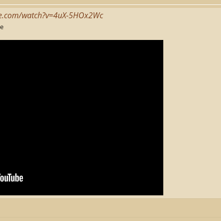
be.com/watch?v=4uX-5HOx2Wc
ge