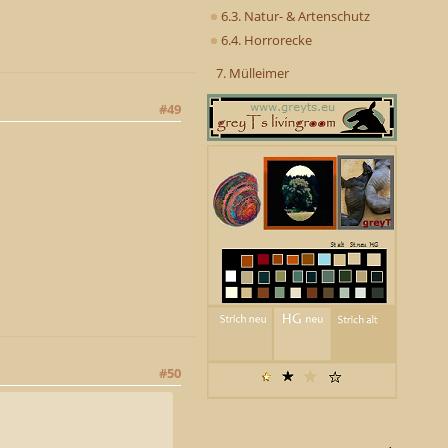
6.3. Natur- & Artenschutz
6.4. Horrorecke
7. Mülleimer
#49
#50