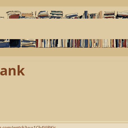
rank
be.com/watch?v=x1Cb4VjBKjc