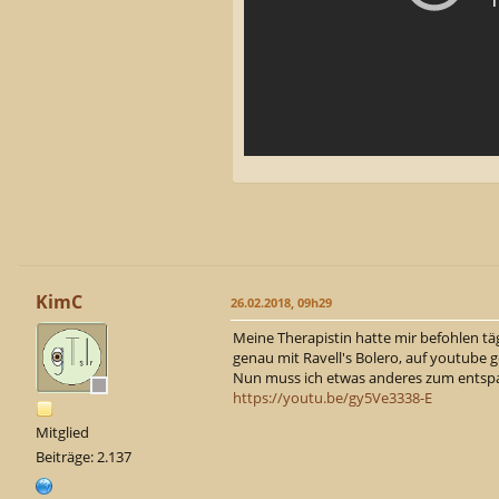
KimC
26.02.2018, 09h29
Meine Therapistin hatte mir befohlen täg
genau mit Ravell's Bolero, auf youtube g
Nun muss ich etwas anderes zum entspa
https://youtu.be/gy5Ve3338-E
Mitglied
Beiträge: 2.137