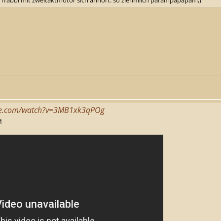
be.com/watch?v=3MB1xk3qPOg
M