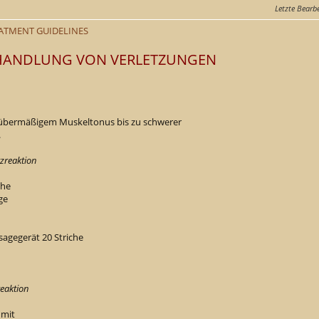
Letzte Bearb
REATMENT GUIDELINES
BEHANDLUNG VON VERLETZUNGEN
n übermäßigem Muskeltonus bis zu schwerer
.
zreaktion
che
ge
agegerät 20 Striche
eaktion
 mit