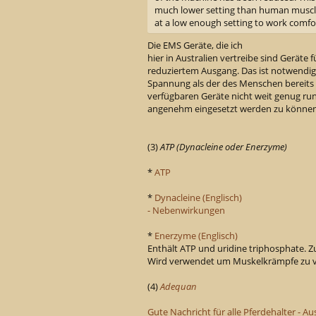
much lower setting than human muscle
at a low enough setting to work comfo
Die EMS Geräte, die ich
hier in Australien vertreibe sind Geräte
reduziertem Ausgang. Das ist notwendig
Spannung als der des Menschen bereits
verfügbaren Geräte nicht weit genug r
angenehm eingesetzt werden zu können
(3)
ATP (Dynacleine oder Enerzyme)
*
ATP
*
Dynacleine (Englisch)
- Nebenwirkungen
*
Enerzyme (Englisch)
Enthält ATP und uridine triphosphate. 
Wird verwendet um Muskelkrämpfe zu v
(4)
Adequan
Gute Nachricht für alle Pferdehalter -