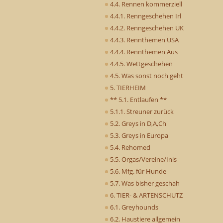
4.4. Rennen kommerziell
4.4.1. Renngeschehen Irl
4.4.2. Renngeschehen UK
4.4.3. Rennthemen USA
4.4.4. Rennthemen Aus
4.4.5. Wettgeschehen
4.5. Was sonst noch geht
5. TIERHEIM
** 5.1. Entlaufen **
5.1.1. Streuner zurück
5.2. Greys in D,A,Ch
5.3. Greys in Europa
5.4. Rehomed
5.5. Orgas/Vereine/Inis
5.6. Mfg. für Hunde
5.7. Was bisher geschah
6. TIER- & ARTENSCHUTZ
6.1. Greyhounds
6.2. Haustiere allgemein