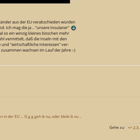
ngländer aus der EU verabschieden würden
löd. Ich mag die ja .. "unsere Insulaner"
 so ein winzig kleines bisschen mehr
 vermittelt, daß die Inseln mit den
nd "wirtschaftliche Interessen" ver-
h zusammen wachsen im Lauf der Jahre :-)
n in der EU ... G g g geh ik nu, oder bleib ik nu ..
Gehe zu