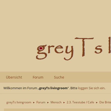
Übersicht
Forum
Suche
Willkommen im Forum „
greyTs livingroom
“. Bitte
loggen Sie sich ein
.
greyTs livingroom
Forum
Mensch
2.3. Teestube / Cafe
Die Brite
►
►
►
►