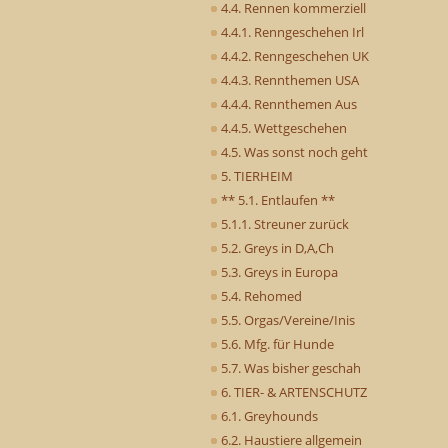
4.4. Rennen kommerziell
4.4.1. Renngeschehen Irl
4.4.2. Renngeschehen UK
4.4.3. Rennthemen USA
4.4.4. Rennthemen Aus
4.4.5. Wettgeschehen
4.5. Was sonst noch geht
5. TIERHEIM
** 5.1. Entlaufen **
5.1.1. Streuner zurück
5.2. Greys in D,A,Ch
5.3. Greys in Europa
5.4. Rehomed
5.5. Orgas/Vereine/Inis
5.6. Mfg. für Hunde
5.7. Was bisher geschah
6. TIER- & ARTENSCHUTZ
6.1. Greyhounds
6.2. Haustiere allgemein