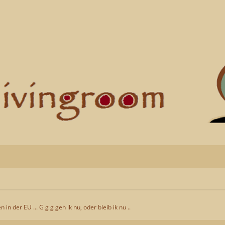
n in der EU ... G g g geh ik nu, oder bleib ik nu ..