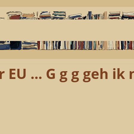
 EU ... G g g geh ik