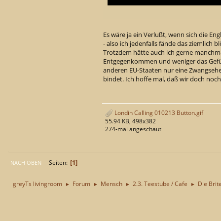
Es wäre ja ein Verlußt, wenn sich die E
- also ich jedenfalls fände das ziemlich b
Trotzdem hätte auch ich gerne manchmal
Entgegenkommen und weniger das Gefühl
anderen EU-Staaten nur eine Zwangsehe u
bindet. Ich hoffe mal, daß wir doch noc
Londin Calling 010213 Button.gif
55.94 KB, 498x382
274-mal angeschaut
1
Seiten
NACH OBEN
greyTs livingroom
Forum
Mensch
2.3. Teestube / Cafe
Die Brite
►
►
►
►