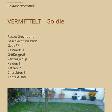
BiN - Goldie , Greyhound, weiblich, *?
Goldie ist vermittelt
VERMITTELT - Goldie
Rasse: Greyhound
Geschlecht: weiblich
Geb.: *?
Kastriert: ja
Größe: groß
Verträglich: ja
Kinder: ?
Katzen: ?
Charakter: ?
Kontakt: BiN