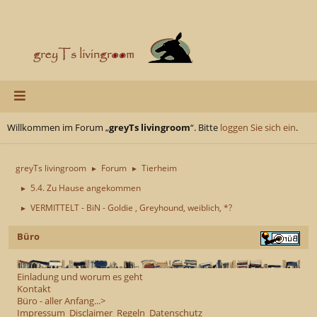
Willkommen im Forum „
greyTs livingroom
“. Bitte
loggen Sie sich ein
.
greyTs livingroom
Forum
Tierheim
►
►
5.4. Zu Hause angekommen
►
VERMITTELT - BiN - Goldie , Greyhound, weiblich, *?
►
Büro
Einladung und worum es geht
Kontakt
Büro - aller Anfang...>
Impressum
Disclaimer
Regeln
Datenschutz