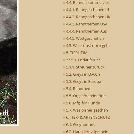
4.4. Rennen kommerziell
4.4.1. Renngeschehen Irl
4.4.2. Renngeschehen UK
4.4.3. Rennthemen USA
4.4.4. Rennthemen Aus
4.4.5. Wettgeschehen
4.5. Was sonst noch geht
5. TIERHEIM
** 5.1. Entlaufen **
5.1.1. Streuner zurück
5.2. Greys in D,A,Ch
5.3. Greys in Europa
5.4. Rehomed
5.5. Orgas/Vereine/Inis
5.6. Mfg. für Hunde
5.7. Was bisher geschah
6. TIER- & ARTENSCHUTZ
6.1. Greyhounds
6.2. Haustiere allgemein