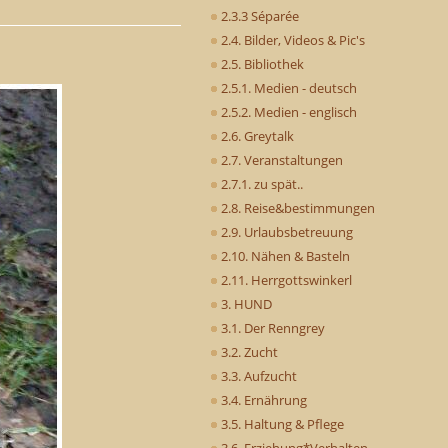
2.3.3 Séparée
2.4. Bilder, Videos & Pic's
2.5. Bibliothek
2.5.1. Medien - deutsch
2.5.2. Medien - englisch
2.6. Greytalk
2.7. Veranstaltungen
2.7.1. zu spät..
2.8. Reise&bestimmungen
2.9. Urlaubsbetreuung
2.10. Nähen & Basteln
2.11. Herrgottswinkerl
3. HUND
3.1. Der Renngrey
3.2. Zucht
3.3. Aufzucht
3.4. Ernährung
3.5. Haltung & Pflege
3.6. Erziehung*Verhalten