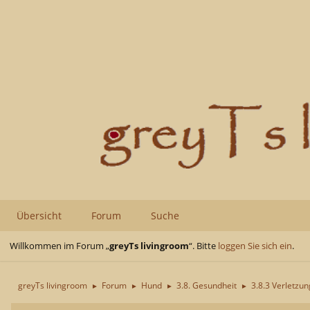
Übersicht
Forum
Suche
Willkommen im Forum „
greyTs livingroom
“. Bitte
loggen Sie sich ein
.
greyTs livingroom
Forum
Hund
3.8. Gesundheit
3.8.3 Verletzu
►
►
►
►