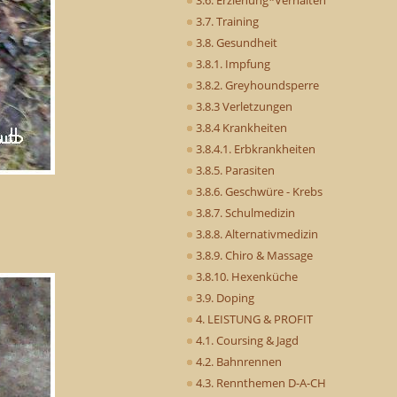
3.7. Training
3.8. Gesundheit
3.8.1. Impfung
3.8.2. Greyhoundsperre
3.8.3 Verletzungen
3.8.4 Krankheiten
3.8.4.1. Erbkrankheiten
3.8.5. Parasiten
3.8.6. Geschwüre - Krebs
3.8.7. Schulmedizin
3.8.8. Alternativmedizin
3.8.9. Chiro & Massage
3.8.10. Hexenküche
3.9. Doping
4. LEISTUNG & PROFIT
4.1. Coursing & Jagd
4.2. Bahnrennen
4.3. Rennthemen D-A-CH