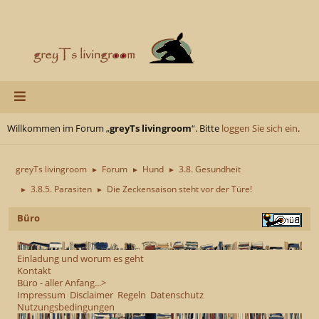
Willkommen im Forum „
greyTs livingroom
“. Bitte
loggen Sie sich ein
.
greyTs livingroom
Forum
Hund
3.8. Gesundheit
►
►
►
3.8.5. Parasiten
Die Zeckensaison steht vor der Türe!
►
►
Büro
Einladung und worum es geht
Kontakt
Büro - aller Anfang...>
Impressum
Disclaimer
Regeln
Datenschutz
Nutzungsbedingungen