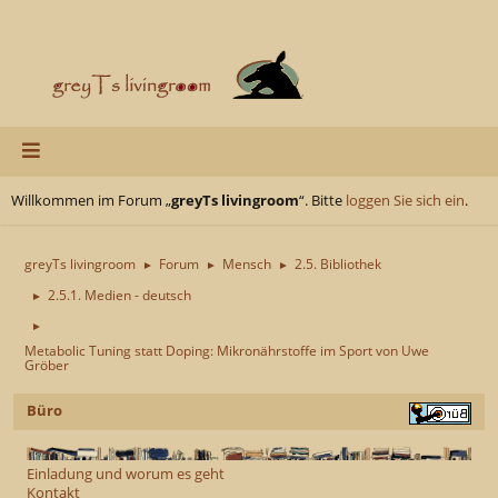
Willkommen im Forum „
greyTs livingroom
“. Bitte
loggen Sie sich ein
.
greyTs livingroom
Forum
Mensch
2.5. Bibliothek
►
►
►
2.5.1. Medien - deutsch
►
►
Metabolic Tuning statt Doping: Mikronährstoffe im Sport von Uwe
Gröber
Büro
Einladung und worum es geht
Kontakt