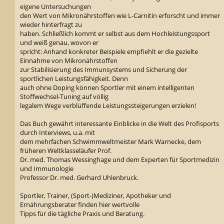
eigene Untersuchungen
den Wert von Mikronährstoffen wie L-Carnitin erforscht und immer
wieder hinterfragt zu
haben. Schließlich kommt er selbst aus dem Hochleistungssport
und weiß genau, wovon er
spricht: Anhand konkreter Beispiele empfiehlt er die gezielte
Einnahme von Mikronährstoffen
zur Stabilisierung des Immunsystems und Sicherung der
sportlichen Leistungsfähigkeit. Denn
auch ohne Doping können Sportler mit einem intelligenten
Stoffwechsel-Tuning auf völlig
legalem Wege verblüffende Leistungssteigerungen erzielen!
Das Buch gewährt interessante Einblicke in die Welt des Profisports
durch Interviews, u.a. mit
dem mehrfachen Schwimmweltmeister Mark Warnecke, dem
früheren Weltklasseläufer Prof.
Dr. med. Thomas Wessinghage und dem Experten für Sportmedizin
und Immunologie
Professor Dr. med. Gerhard Uhlenbruck.
Sportler, Trainer, (Sport-)Mediziner, Apotheker und
Ernährungsberater finden hier wertvolle
Tipps für die tägliche Praxis und Beratung.