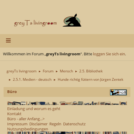
Willkommen im Forum „
greyTs livingroom
“. Bitte
loggen Sie sich ein
.
greyTs livingroom
Forum
Mensch
2.5. Bibliothek
►
►
►
2.5.1. Medien - deutsch
Hunde richtig füttern von Jürgen Zentek
►
►
Büro
Einladung und worum es geht
Kontakt
Büro - aller Anfang...>
Impressum
Disclaimer
Regeln
Datenschutz
Nutzungsbedingungen