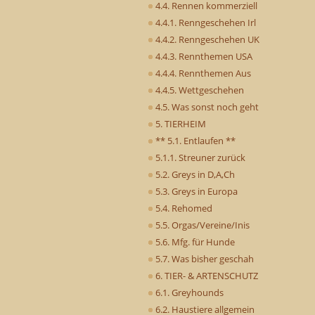
4.4. Rennen kommerziell
4.4.1. Renngeschehen Irl
4.4.2. Renngeschehen UK
4.4.3. Rennthemen USA
4.4.4. Rennthemen Aus
4.4.5. Wettgeschehen
4.5. Was sonst noch geht
5. TIERHEIM
** 5.1. Entlaufen **
5.1.1. Streuner zurück
5.2. Greys in D,A,Ch
5.3. Greys in Europa
5.4. Rehomed
5.5. Orgas/Vereine/Inis
5.6. Mfg. für Hunde
5.7. Was bisher geschah
6. TIER- & ARTENSCHUTZ
6.1. Greyhounds
6.2. Haustiere allgemein