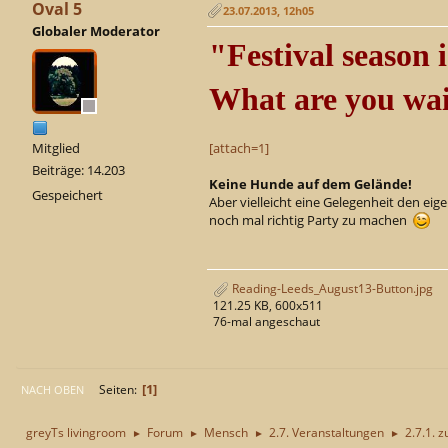
Oval 5
23.07.2013, 12h05
Globaler Moderator
"Festival season i
What are you wai
Mitglied
[attach=1]
Beiträge: 14.203
Keine Hunde auf dem Gelände!
Gespeichert
Aber vielleicht eine Gelegenheit den ei
noch mal richtig Party zu machen
Reading-Leeds_August13-Button.jpg
121.25 KB, 600x511
76-mal angeschaut
1
Seiten
NACH OBEN
greyTs livingroom
Forum
Mensch
2.7. Veranstaltungen
2.7.1. z
►
►
►
►