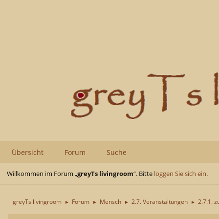
Übersicht
Forum
Suche
Willkommen im Forum „
greyTs livingroom
“. Bitte
loggen Sie sich ein
.
greyTs livingroom
Forum
Mensch
2.7. Veranstaltungen
2.7.1. z
►
►
►
►