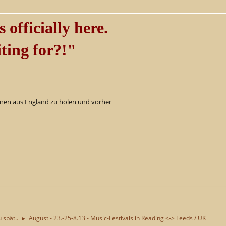
s officially here.
ting for?!"
genen aus England zu holen und vorher
u spät..
August - 23.-25-8.13 - Music-Festivals in Reading <-> Leeds / UK
►