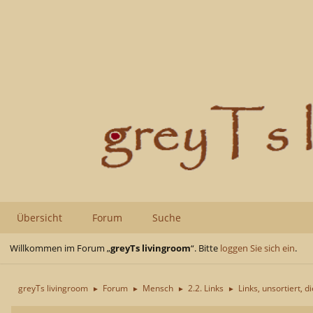
Übersicht
Forum
Suche
Willkommen im Forum „
greyTs livingroom
“. Bitte
loggen Sie sich ein
.
greyTs livingroom
Forum
Mensch
2.2. Links
Links, unsortiert, d
►
►
►
►