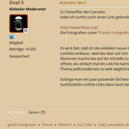
Oval 5
09.05.2013, 16h11
Globaler Moderator
ZU Teneriffa/ den Canaren
habe ich vorhin noch einen Link gefunden
http://www.fedac.org/
Die Fotografien unter "
Fondo Fotográfi
Mitglied
Es wird Zeit, daß ich die viiiiiiiiilen neu
Beiträge: 14.203
Linkliste einbaue - weil das aber auf sic
Gespeichert
Illusionen mache das auf die Schnelle zu
öffnen, wo einfach mal ein Link hin kan
Thema paßt/anderswo zu weit wegführe
Solange man ein paar passende Stichwor
Suchfunktion solche Links dann auch w
1
Seiten
NACH OBEN
greyTs livingroom
Forum
Mensch
2.2. Links
Links, unsortiert, d
►
►
►
►