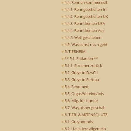
4.4. Rennen kommerziell
4.4.1. Renngeschehen Irl
4.4.2. Renngeschehen UK
4.4.3. Rennthemen USA
4.4.4. Rennthemen Aus
4.4.5. Wettgeschehen
4.5. Was sonst noch geht
5. TIERHEIM
** 5.1. Entlaufen **
5.1.1. Streuner zurück
5.2. Greys in D,A,Ch
5.3. Greys in Europa
5.4. Rehomed
5.5. Orgas/Vereine/Inis
5.6. Mfg. für Hunde
5.7. Was bisher geschah
6. TIER- & ARTENSCHUTZ
6.1. Greyhounds
6.2. Haustiere allgemein