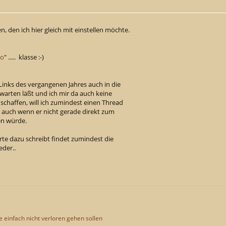
, den ich hier gleich mit einstellen möchte.
co
" ..... klasse :-)
en Links des vergangenen Jahres auch in die
h warten läßt und ich mir da auch keine
 schaffen, will ich zumindest einen Thread
n auch wenn er nicht gerade direkt zum
n würde.
te dazu schreibt findet zumindest die
ieder..
ie einfach nicht verloren gehen sollen