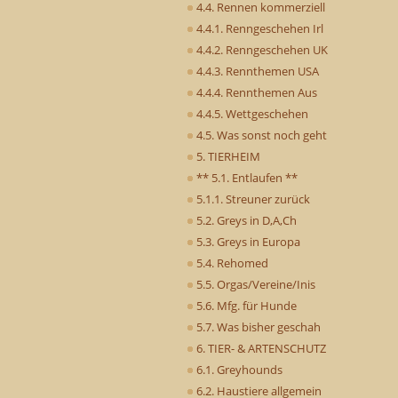
4.4. Rennen kommerziell
4.4.1. Renngeschehen Irl
4.4.2. Renngeschehen UK
4.4.3. Rennthemen USA
4.4.4. Rennthemen Aus
4.4.5. Wettgeschehen
4.5. Was sonst noch geht
5. TIERHEIM
** 5.1. Entlaufen **
5.1.1. Streuner zurück
5.2. Greys in D,A,Ch
5.3. Greys in Europa
5.4. Rehomed
5.5. Orgas/Vereine/Inis
5.6. Mfg. für Hunde
5.7. Was bisher geschah
6. TIER- & ARTENSCHUTZ
6.1. Greyhounds
6.2. Haustiere allgemein