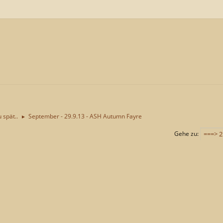
u spät..
September - 29.9.13 - ASH Autumn Fayre
►
Gehe zu