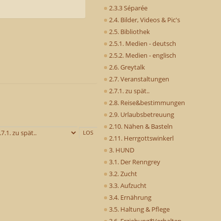
2.3.3 Séparée
2.4. Bilder, Videos & Pic's
2.5. Bibliothek
2.5.1. Medien - deutsch
2.5.2. Medien - englisch
2.6. Greytalk
2.7. Veranstaltungen
2.7.1. zu spät..
2.8. Reise&bestimmungen
2.9. Urlaubsbetreuung
2.10. Nähen & Basteln
2.11. Herrgottswinkerl
3. HUND
3.1. Der Renngrey
3.2. Zucht
3.3. Aufzucht
3.4. Ernährung
3.5. Haltung & Pflege
3.6. Erziehung*Verhalten