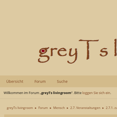
Übersicht
Forum
Suche
Willkommen im Forum „
greyTs livingroom
“. Bitte
loggen Sie sich ein
.
greyTs livingroom
Forum
Mensch
2.7. Veranstaltungen
2.7.1. z
►
►
►
►