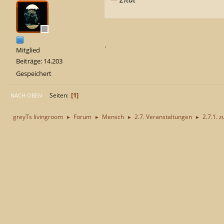
.
Mitglied
Beiträge: 14.203
Gespeichert
1
Seiten
NACH OBEN
greyTs livingroom
Forum
Mensch
2.7. Veranstaltungen
2.7.1. z
►
►
►
►