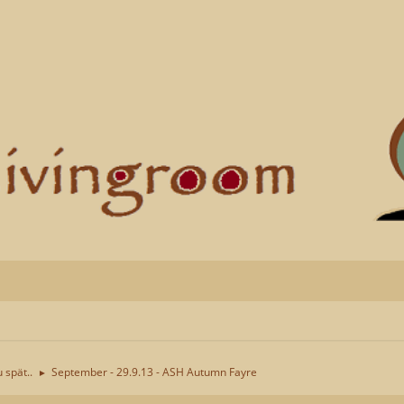
u spät..
September - 29.9.13 - ASH Autumn Fayre
►