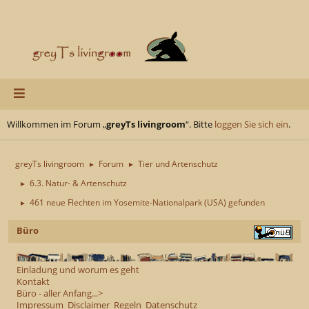
Willkommen im Forum „
greyTs livingroom
“. Bitte
loggen Sie sich ein
.
greyTs livingroom
Forum
Tier und Artenschutz
►
►
6.3. Natur- & Artenschutz
►
461 neue Flechten im Yosemite-Nationalpark (USA) gefunden
►
Büro
Einladung und worum es geht
Kontakt
Büro - aller Anfang...>
Impressum
Disclaimer
Regeln
Datenschutz