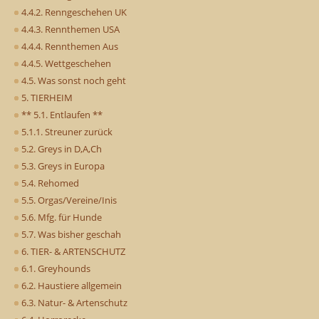
4.4.2. Renngeschehen UK
4.4.3. Rennthemen USA
4.4.4. Rennthemen Aus
4.4.5. Wettgeschehen
4.5. Was sonst noch geht
5. TIERHEIM
** 5.1. Entlaufen **
5.1.1. Streuner zurück
5.2. Greys in D,A,Ch
5.3. Greys in Europa
5.4. Rehomed
5.5. Orgas/Vereine/Inis
5.6. Mfg. für Hunde
5.7. Was bisher geschah
6. TIER- & ARTENSCHUTZ
6.1. Greyhounds
6.2. Haustiere allgemein
6.3. Natur- & Artenschutz