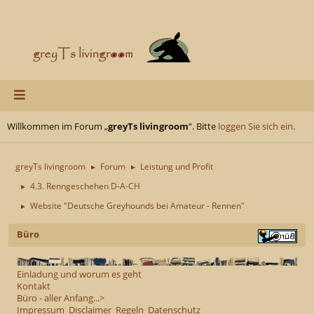
Willkommen im Forum „
greyTs livingroom
“. Bitte
loggen Sie sich ein
.
greyTs livingroom
Forum
Leistung und Profit
►
►
4.3. Renngeschehen D-A-CH
►
Website "Deutsche Greyhounds bei Amateur - Rennen"
►
Büro
Einladung und worum es geht
Kontakt
Büro - aller Anfang...>
Impressum
Disclaimer
Regeln
Datenschutz