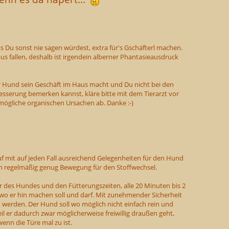
 Du sonst nie sagen würdest, extra für's Gschäfterl machen.
aus fallen, deshalb ist irgendein alberner Phantasieausdruck
und sein Geschäft im Haus macht und Du nicht bei den
esserung bemerken kannst, kläre bitte mit dem Tierarzt vor
gliche organischen Ursachen ab. Danke :-)
f mit auf jeden Fall ausreichend Gelegenheiten für den Hund
uch regelmäßig genug Bewegung für den Stoffwechsel.
 des Hundes und den Fütterungszeiten, alle 20 Minuten bis 2
, wo er hin machen soll und darf. Mit zunehmender Sicherheit
 werden. Der Hund soll wo möglich nicht einfach rein und
il er dadurch zwar möglicherweise freiwillig draußen geht,
wenn die Türe mal zu ist.