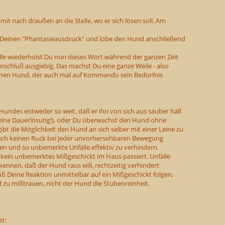
 nach draußen an die Stelle, wo er sich lösen soll. Am
 Deinen "Phantasieausdruck" und lobe den Hund anschließend
lle wiederholst Du nun dieses Wort während der ganzen Zeit
 Anschluß ausgiebig. Das machst Du eine ganze Weile - also
einen Hund, der auch mal auf Kommando sein Bedürfnis
ndes entweder so weit, daß er ihn von sich aus sauber hält
keine Dauerlösung!), oder Du überwachst den Hund ohne
ibt die Möglichkeit den Hund an sich selber mit einer Leine zu
auch keinen Ruck bei jeder unvorhersehbaren Bewegung
en und so unbemerkte Unfälle effektiv zu verhindern.
ß kein unbemerktes Mißgeschickt im Haus passiert. Unfälle
kennen, daß der Hund raus will, rechtzeitig verhindert
 Deine Reaktion unmittelbar auf ein Mißgeschickt folgen,
 zu mißtrauen, nicht der Hund die Stubenreinheit.
st: