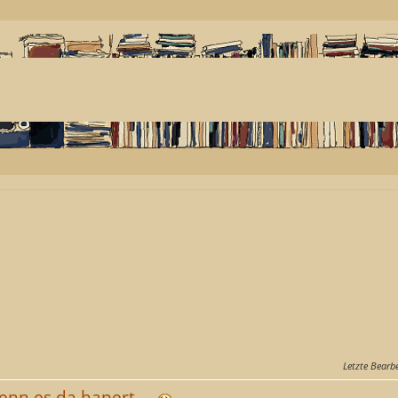
Letzte Bearb
enn es da hapert...