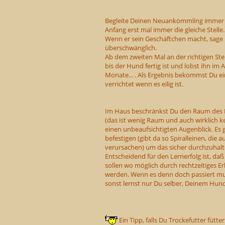
Begleite Deinen Neuankömmling immer mit
Anfang erst mal immer die gleiche Stelle.
Wenn er sein Geschäftchen macht, sage
überschwänglich.
Ab dem zweiten Mal an der richtigen Ste
bis der Hund fertig ist und lobst ihn im
Monate... . Als Ergebnis bekommst Du 
verrichtet wenn es eilig ist.
Im Haus beschränkst Du den Raum des Hu
(das ist wenig Raum und auch wirklich 
einen unbeaufsichtigten Augenblick. Es g
befestigen (gibt da so
Spiralleinen
, die 
verursachen) um das sicher durchzuhalt
Entscheidend für den Lernerfolg ist, da
sollen wo möglich durch rechtzeitiges Er
werden. Wenn es denn doch passiert muß
sonst lernst nur Du selber, Deinem Hund
Ein Tipp, falls Du Trockefutter fütter