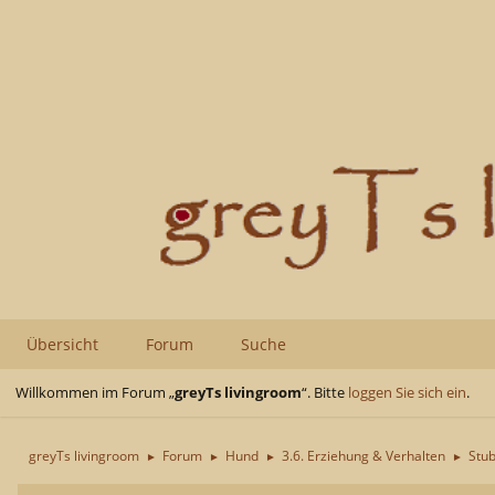
Übersicht
Forum
Suche
Willkommen im Forum „
greyTs livingroom
“. Bitte
loggen Sie sich ein
.
greyTs livingroom
Forum
Hund
3.6. Erziehung & Verhalten
Stub
►
►
►
►