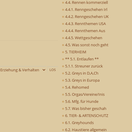
4.4. Rennen kommerziell
4.4.1. Renngeschehen Irl
4.4.2. Renngeschehen UK
4.4.3. Rennthemen USA
4.4.4. Rennthemen Aus
4.4.5. Wettgeschehen
4.5. Was sonst noch geht
5. TIERHEIM
** 5.1. Entlaufen **
5.1.1. Streuner zurück
5.2. Greys in D,A,Ch
5.3. Greys in Europa
5.4. Rehomed
5.5. Orgas/Vereine/Inis
5.6. Mfg. für Hunde
5.7. Was bisher geschah
6. TIER- & ARTENSCHUTZ
6.1. Greyhounds
6.2. Haustiere allgemein