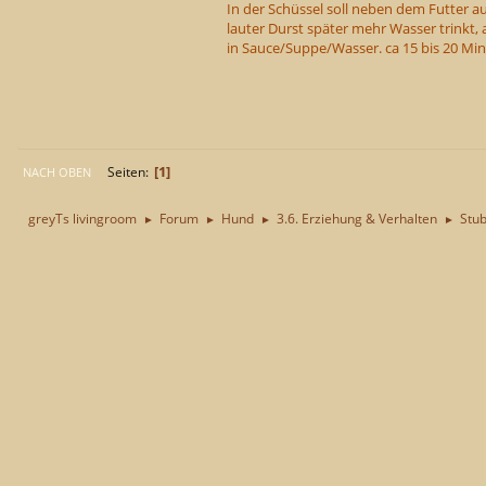
In der Schüssel soll neben dem Futter au
lauter Durst später mehr Wasser trinkt, 
in Sauce/Suppe/Wasser. ca 15 bis 20 M
1
Seiten
NACH OBEN
greyTs livingroom
Forum
Hund
3.6. Erziehung & Verhalten
Stub
►
►
►
►