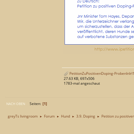
PetitionZuPositivenDoping-ProbenInIrl
27.63 KB, 697x506
1783-mal angeschaut
1
Seiten
NACH OBEN
greyTs livingroom
Forum
Hund
3.9. Doping
Petition zu positiv
►
►
►
►