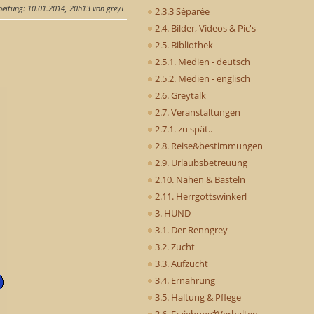
beitung
: 10.01.2014, 20h13 von greyT
2.3.3 Séparée
2.4. Bilder, Videos & Pic's
2.5. Bibliothek
2.5.1. Medien - deutsch
2.5.2. Medien - englisch
2.6. Greytalk
2.7. Veranstaltungen
2.7.1. zu spät..
2.8. Reise&bestimmungen
2.9. Urlaubsbetreuung
2.10. Nähen & Basteln
2.11. Herrgottswinkerl
3. HUND
3.1. Der Renngrey
3.2. Zucht
3.3. Aufzucht
3.4. Ernährung
3.5. Haltung & Pflege
3.6. Erziehung*Verhalten