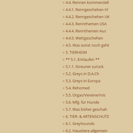
4.4. Rennen kommerziell
4.4.1. Renngeschehen Irl
4.4.2. Renngeschehen UK
4.4.3. Rennthemen USA
4.4.4. Rennthemen Aus
4.4.5. Wettgeschehen
4.5. Was sonst noch geht
5. TIERHEIM
** 5.1. Entlaufen **
5.1.1. Streuner zurück
5.2. Greys in D,A,Ch
5.3. Greys in Europa
5.4. Rehomed
5.5. Orgas/Vereine/Inis
5.6. Mfg. für Hunde
5.7. Was bisher geschah
6. TIER- & ARTENSCHUTZ
6.1. Greyhounds
6.2. Haustiere allgemein