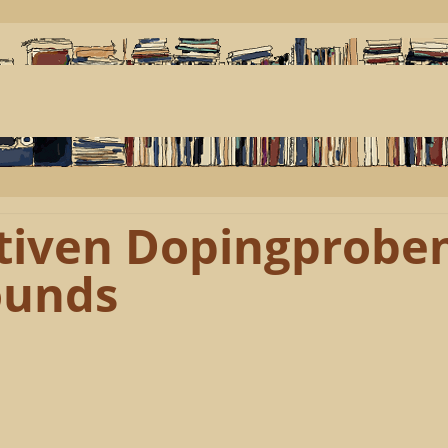
itiven Dopingprobe
ounds