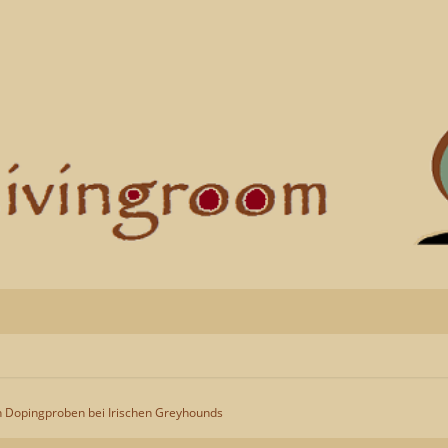
en Dopingproben bei Irischen Greyhounds