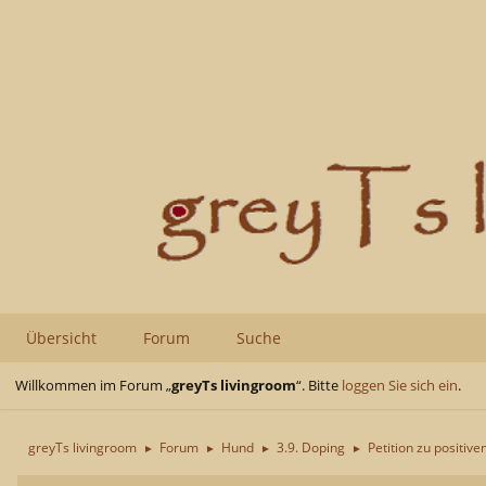
Übersicht
Forum
Suche
Willkommen im Forum „
greyTs livingroom
“. Bitte
loggen Sie sich ein
.
greyTs livingroom
Forum
Hund
3.9. Doping
Petition zu positiv
►
►
►
►