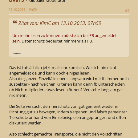
Oval 5
Globaler Moderator
13.10.2013, 19h39
#2
Zitat von: KimC am 13.10.2013, 07h59
Um mehr lesen zu können, müsste ich bei FB angemeldet
sein.
Datenschutz bedeutet mir mehr als FB.
.........
Das ist tatsächlich jetzt mal sehr komisch. Weil ich bin nicht
angemeldet da und kann doch einiges lesen..
Also die ganzen Einzelfälle eben. Langsam wird mir fb immer noch
suspekter - nach welchen Kriterien kann denn fb unterscheiden,
ob Nichtmitglieder etwas lesen können? Verstehe langsam gar
nix mehr.
Die Seite versucht den Tierschutz von gut gemeint wieder in
Richtung gut zu bewegen, indem Vergehen und falsch gemeinter
Tierschutz anhand von Einzelbeispielen angeprangert und offen
diskutiert werden.
Also schlecht gemachte Transporte, die nicht den Vorschriften