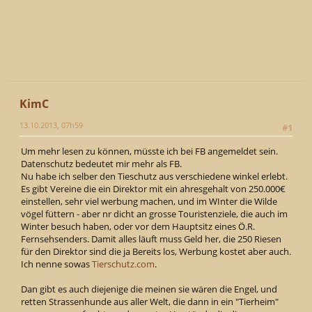
KimC
13.10.2013, 07h59
#1
Um mehr lesen zu können, müsste ich bei FB angemeldet sein.
Datenschutz bedeutet mir mehr als FB.
Nu habe ich selber den Tieschutz aus verschiedene winkel erlebt.
Es gibt Vereine die ein Direktor mit ein ahresgehalt von 250.000€
einstellen, sehr viel werbung machen, und im WInter die Wilde
vögel füttern - aber nr dicht an grosse Touristenziele, die auch im
Winter besuch haben, oder vor dem Hauptsitz eines Ö.R.
Fernsehsenders. Damit alles läuft muss Geld her, die 250 Riesen
für den Direktor sind die ja Bereits los, Werbung kostet aber auch.
Ich nenne sowas
Tierschutz.com
.
Dan gibt es auch diejenige die meinen sie wären die Engel, und
retten Strassenhunde aus aller Welt, die dann in ein "Tierheim"