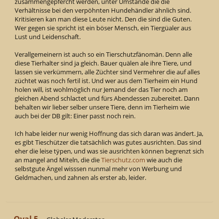
zusammengepfercht werden, unter Umstände die die
Verhältnisse bei den verpöhnten Hundehändler ähnlich sind.
Kritisieren kan man diese Leute nicht. Den die sind die Guten.
Wer gegen sie spricht ist ein böser Mensch, ein Tiergüaler aus
Lust und Leidenschaft.
Verallgemeinern ist auch so ein Tierschutzfänomän. Denn alle
diese Tierhalter sind ja gleich. Bauer quälen ale ihre Tiere, und
lassen sie verkümmern, alle Züchter sind Vermehrer die auf alles
züchtet was noch fertil ist. Und wer aus dem Tierheim ein Hund
holen will, ist wohlmöglich nur Jemand der das Tier noch am
gleichen Abend schlactet und fürs Abendessen zubereitet. Dann
behalten wir lieber selber unsere Tiere, denn im Tierheim wie
auch bei der DB gilt: Einer passt noch rein.
Ich habe leider nur wenig Hoffnung das sich daran was ändert. Ja,
es gibt Tieschützer die tatsächlich was gutes ausrichten. Das sind
eher die leise tÿpen, und was sie ausrichten können begrenzt sich
an mangel and Miteln, die die
Tierschutz.com
wie auch die
selbstgute Ängel wisssen nunmal mehr von Werbung und
Geldmachen, und zahnen als erster ab, leider.