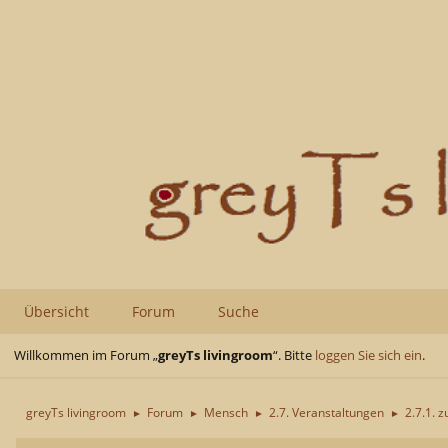
Übersicht
Forum
Suche
Willkommen im Forum „
greyTs livingroom
“. Bitte
loggen Sie sich ein
.
greyTs livingroom
Forum
Mensch
2.7. Veranstaltungen
2.7.1. z
►
►
►
►