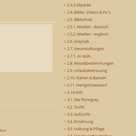
2.3.3 Séparée
2.4. Bilder, Videos & Pic's
2.5. Bibliothek
2.5.1. Medien - deutsch
2.5.2. Medien - englisch
2.6. Greytalk
2.7. Veranstaltungen
2.7.1. zu spät..
2.8. Reise&bestimmungen
2.9. Urlaubsbetreuung
2.10. Nähen & Basteln
2.11. Herrgottswinkerl
3. HUND
3.1. Der Renngrey
3.2. Zucht
3.3. Aufzucht
3.4. Ernährung
3.5. Haltung & Pflege
Murr
3.6. Erziehung*Verhalten