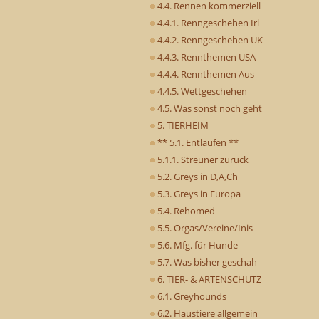
4.4. Rennen kommerziell
4.4.1. Renngeschehen Irl
4.4.2. Renngeschehen UK
4.4.3. Rennthemen USA
4.4.4. Rennthemen Aus
4.4.5. Wettgeschehen
4.5. Was sonst noch geht
5. TIERHEIM
** 5.1. Entlaufen **
5.1.1. Streuner zurück
5.2. Greys in D,A,Ch
5.3. Greys in Europa
5.4. Rehomed
5.5. Orgas/Vereine/Inis
5.6. Mfg. für Hunde
5.7. Was bisher geschah
6. TIER- & ARTENSCHUTZ
6.1. Greyhounds
6.2. Haustiere allgemein