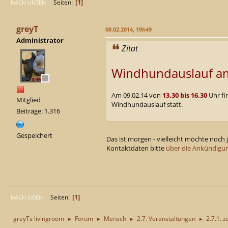
1
Seiten
NACH UNTEN
greyT
08.02.2014, 19h49
Administrator
Zitat
Windhundauslauf am 
Am 09.02.14 von
13.30 bis 16.30
Uhr fi
Mitglied
Windhundauslauf statt.
Beiträge: 1.316
Gespeichert
Das ist morgen - vielleicht möchte noch j
Kontaktdaten bitte
über die Ankündigun
1
Seiten
NACH OBEN
greyTs livingroom
Forum
Mensch
2.7. Veranstaltungen
2.7.1. z
►
►
►
►