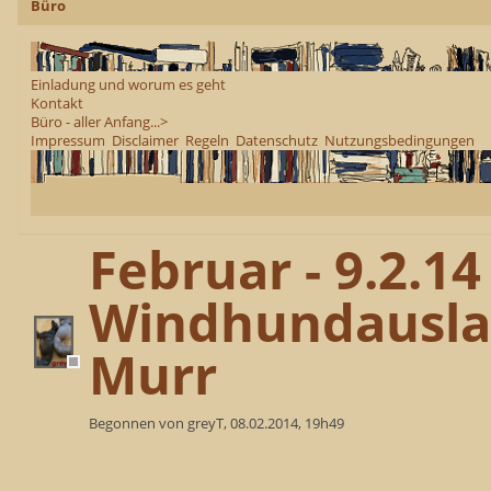
Büro
Einladung und worum es geht
Kontakt
Büro - aller Anfang...>
Impressum
Disclaimer
Regeln
Datenschutz
Nutzungsbedingungen
Februar - 9.2.1
Windhundauslau
Murr
Begonnen von greyT, 08.02.2014, 19h49