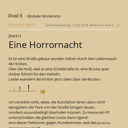
Oval 5
Globaler Moderator
23.03.2014, 03h23
Letzte Bearbeitung
: 23.03.2014, 04h43 von Oval 5
#1
[back1]
Eine Horrornacht
.
Es ist eine Straße gebaut worden mitten durch den Lebensraum
der Kröten.
Über die muß, weil es eine Schellstraße ist, eine Brücke quer
drüber führen für den Verkehr.
Leider wandern die Kröten jetzt oben über die Brücke !
!
!
......!.....
........
.......
Ich verstehe nicht, wieso die Autofahrer einen dann nicht
wenigstens die Tiere von der Straße bringen lassen,
sondern
uuuunbedingt
überholen müssen. Zu Hause am PC
unterschreiben die gleichen Leute dann irgend-
eine dieser Petitionen gegen Hunderennen, weil das ja
soooo
ist.