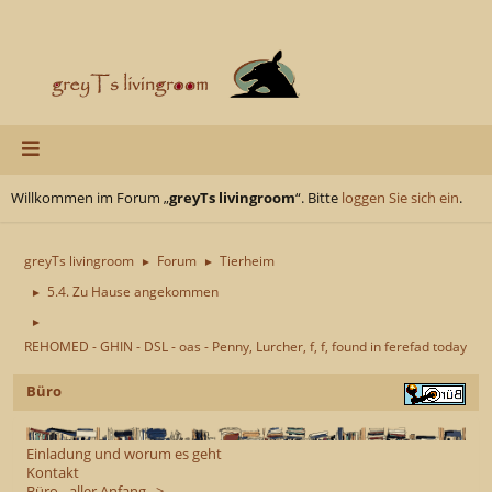
Willkommen im Forum „
greyTs livingroom
“. Bitte
loggen Sie sich ein
.
greyTs livingroom
Forum
Tierheim
►
►
5.4. Zu Hause angekommen
►
►
REHOMED - GHIN - DSL - oas - Penny, Lurcher, f, f, found in ferefad today
Büro
Einladung und worum es geht
Kontakt
Büro - aller Anfang...>