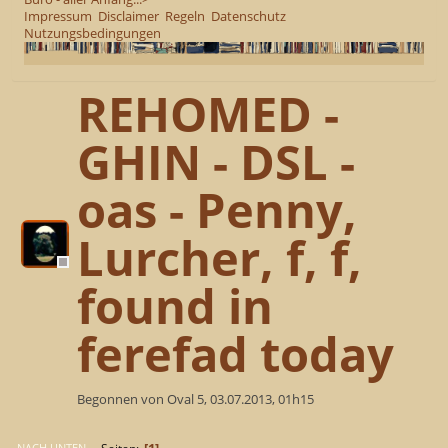
Impressum
Disclaimer
Regeln
Datenschutz
Nutzungsbedingungen
REHOMED -
GHIN - DSL -
oas - Penny,
Lurcher, f, f,
found in
ferefad today
Begonnen von Oval 5, 03.07.2013, 01h15
1
NACH UNTEN