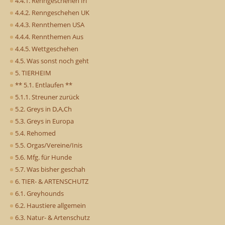
4.4.1. Renngeschehen Irl
4.4.2. Renngeschehen UK
4.4.3. Rennthemen USA
4.4.4. Rennthemen Aus
4.4.5. Wettgeschehen
4.5. Was sonst noch geht
5. TIERHEIM
** 5.1. Entlaufen **
5.1.1. Streuner zurück
5.2. Greys in D,A,Ch
5.3. Greys in Europa
5.4. Rehomed
5.5. Orgas/Vereine/Inis
5.6. Mfg. für Hunde
5.7. Was bisher geschah
6. TIER- & ARTENSCHUTZ
6.1. Greyhounds
6.2. Haustiere allgemein
6.3. Natur- & Artenschutz