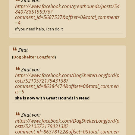
Zitat von:
https://www.facebook.com/greathounds/posts/54
8407885195976?
comment_id=5687537&offset=0&total_comments
=4
If you need help, i can do it
Zitat
(
Dog Shelter Longford
)
Zitat von:
https://www.facebook.com/DogShelterLongford/p
osts/521057217943138?
comment_id=86384474&offset=0&total_commen
ts=5
she is now with Great Hounds in Need
Zitat von:
https://www.facebook.com/DogShelterLongford/p
osts/521057217943138?
comment_id=86378122&offset=0&total_commen