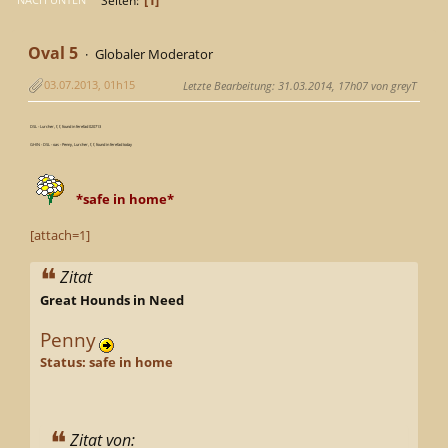
Seiten
Oval 5
Globaler Moderator
03.07.2013, 01h15
Letzte Bearbeitung
: 31.03.2014, 17h07 von greyT
DSL - Lurcher, f, f, found in ferefad 020713
GHIN - DSL - oas - Penny, Lurcher, f, f, found in ferefad today
*safe in home*
[attach=1]
Zitat
Great Hounds in Need
Penny
Status: safe in home
Zitat von: