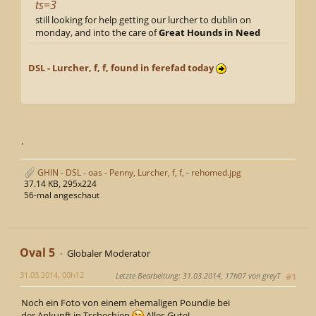
ts=3
still looking for help getting our lurcher to dublin on
monday, and into the care of
Great Hounds in Need
DSL - Lurcher, f, f, found in ferefad today
.
GHIN - DSL - oas - Penny, Lurcher, f, f, - rehomed.jpg
37.14 KB, 295x224
56-mal angeschaut
Oval 5
Globaler Moderator
31.03.2014, 00h12
Letzte Bearbeitung
: 31.03.2014, 17h07 von greyT
#1
Noch ein Foto von einem ehemaligen Poundie bei
der Ankunft in Tschechien
Alles Gute!