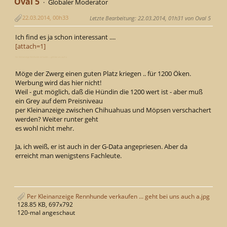
Oval 5
Globaler Moderator
22.03.2014, 00h33
Letzte Bearbeitung
: 22.03.2014, 01h31 von Oval 5
Ich find es ja schon interessant ....
[attach=1]
Per Kleinanzeige Rennhunde verkaufen ... geht bei uns auch a
Möge der Zwerg einen guten Platz kriegen .. für 1200 Öken.
Werbung wird das hier nicht!
Weil - gut möglich, daß die Hündin die 1200 wert ist - aber muß
ein Grey auf dem Preisniveau
per Kleinanzeige zwischen Chihuahuas und Möpsen verschachert
werden? Weiter runter geht
es wohl nicht mehr.
Ja, ich weiß, er ist auch in der G-Data angepriesen. Aber da
erreicht man wenigstens Fachleute.
Per Kleinanzeige Rennhunde verkaufen ... geht bei uns auch a.jpg
128.85 KB, 697x792
120-mal angeschaut