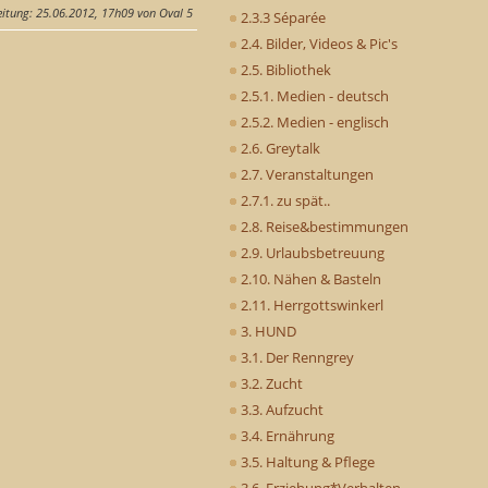
eitung
: 25.06.2012, 17h09 von Oval 5
2.3.3 Séparée
2.4. Bilder, Videos & Pic's
2.5. Bibliothek
2.5.1. Medien - deutsch
2.5.2. Medien - englisch
2.6. Greytalk
2.7. Veranstaltungen
2.7.1. zu spät..
2.8. Reise&bestimmungen
2.9. Urlaubsbetreuung
2.10. Nähen & Basteln
2.11. Herrgottswinkerl
3. HUND
3.1. Der Renngrey
3.2. Zucht
3.3. Aufzucht
3.4. Ernährung
3.5. Haltung & Pflege
3.6. Erziehung*Verhalten