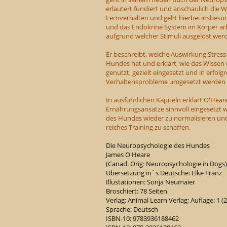
erläutert fundiert und anschaulich die
Lernverhalten und geht hierbei insbeso
und das Endokrine System im Körper ar
aufgrund welcher Stimuli ausgelöst wer
Er beschreibt, welche Auswirkung Stress
Hundes hat und erklärt, wie das Wissen
genutzt, gezielt eingesetzt und in erfo
Verhaltensprobleme umgesetzt werden 
In ausführlichen Kapiteln erklärt O'Hea
Ernährungsansätze sinnvoll eingesetzt
des Hundes wieder zu normalisieren und 
reiches Training zu schaffen.
Die Neuropsychologie des Hundes
James O'Heare
(Canad. Orig: Neuropsychologie in Dogs)
Übersetzung in`s Deutsche: Elke Franz
Illustationen: Sonja Neumaier
Broschiert: 78 Seiten
Verlag: Animal Learn Verlag; Auflage: 1 (
Sprache: Deutsch
ISBN-10: 9783936188462