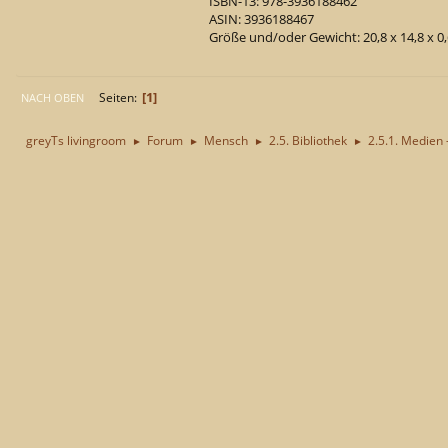
ISBN-13: 978-3936188462
ASIN: 3936188467
Größe und/oder Gewicht: 20,8 x 14,8 x 0
1
Seiten
NACH OBEN
greyTs livingroom
Forum
Mensch
2.5. Bibliothek
2.5.1. Medien 
►
►
►
►