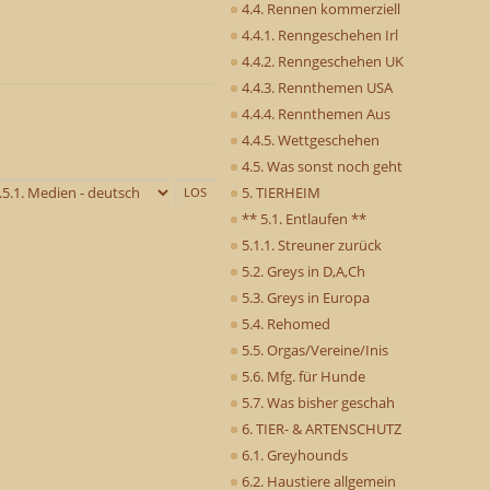
4.4. Rennen kommerziell
4.4.1. Renngeschehen Irl
4.4.2. Renngeschehen UK
4.4.3. Rennthemen USA
4.4.4. Rennthemen Aus
4.4.5. Wettgeschehen
4.5. Was sonst noch geht
5. TIERHEIM
** 5.1. Entlaufen **
5.1.1. Streuner zurück
5.2. Greys in D,A,Ch
5.3. Greys in Europa
5.4. Rehomed
5.5. Orgas/Vereine/Inis
5.6. Mfg. für Hunde
5.7. Was bisher geschah
6. TIER- & ARTENSCHUTZ
6.1. Greyhounds
6.2. Haustiere allgemein