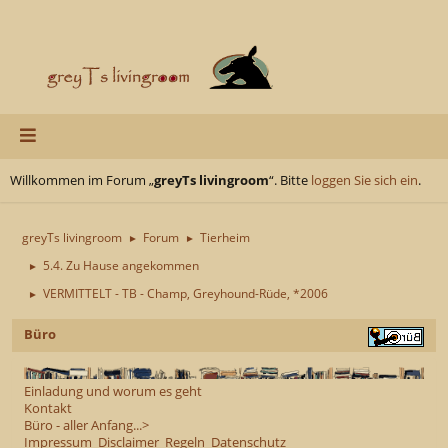
Willkommen im Forum „
greyTs livingroom
“. Bitte
loggen Sie sich ein
.
greyTs livingroom
Forum
Tierheim
►
►
5.4. Zu Hause angekommen
►
VERMITTELT - TB - Champ, Greyhound-Rüde, *2006
►
Büro
Einladung und worum es geht
Kontakt
Büro - aller Anfang...>
Impressum
Disclaimer
Regeln
Datenschutz