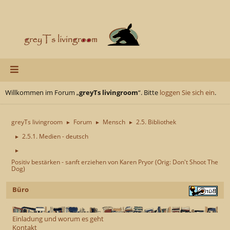
Willkommen im Forum „
greyTs livingroom
“. Bitte
loggen Sie sich ein
.
greyTs livingroom
Forum
Mensch
2.5. Bibliothek
►
►
►
2.5.1. Medien - deutsch
►
►
Positiv bestärken - sanft erziehen von Karen Pryor (Orig: Don't Shoot The
Dog)
Büro
Einladung und worum es geht
Kontakt