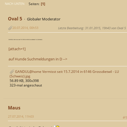
1
Seiten
NACH UNTEN
Oval 5
Globaler Moderator
20.07.2014, 00h53
Letzte Bearbeitung
: 31.01.2015, 19h43 von Oval 5
GANDUL Vermisst seit 15.7.2014 in 6146 Grossdietwil / LU (Schweiz)
[attach=1]
auf Hunde Suchmeldungen in D -->
GANDUL@home Vermisst seit 15.7.2014 in 6146 Grossdietwil - LU
(Schweiz).jpg
56.89 KB, 300x398
323-mal angeschaut
Maus
27.07.2014, 11h03
#1