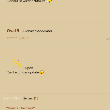
Gandul ist wieder Zuhaus!
Oval 5
Globaler Moderator
27.07.2014, 18h24
#2
Super!
Danke für das update
1
Seiten
NACH OBEN
*Neusten Beiträge*